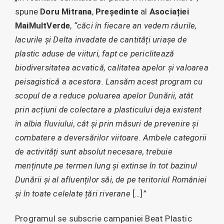
spune
Doru Mitrana
,
Președinte
al
Asociației
MaiMultVerde
,
“căci în fiecare an vedem râurile,
lacurile și Delta invadate de cantități uriașe de
plastic aduse de viituri, fapt ce periclitează
biodiversitatea acvatică, calitatea apelor și valoarea
peisagistică a acestora.
Lansăm acest program cu
scopul de a reduce poluarea apelor Dunării, atât
prin acțiuni de colectare a plasticului deja existent
în albia fluviului, cât și prin măsuri de prevenire și
combatere a deversărilor viitoare. Ambele categorii
de activități sunt absolut necesare, trebuie
menținute pe termen lung și extinse în tot bazinul
Dunării și al afluenților săi, de pe teritoriul României
și în toate celelate țări riverane
[…]
”
Programul se subscrie campaniei Beat Plastic