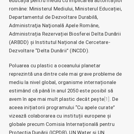
educația pentru mediu cu implicarea autorităților
române: Ministerul Mediului, Ministerul Educației,
Departamentul de Dezvoltare Durabilă,
Administraţia Naţională Apele Române,
Administrația Rezervației Biosferei Delta Dunării
(ARBDD) și Institutul Național de Cercetare-
Dezvoltare “Delta Dunării” (INCDD).
Poluarea cu plastic a oceanului planetar
reprezintă una dintre cele mai grave probleme de
mediu la nivel global, organisme internaționale
estimând că până în anul 2050 este posibil să
avem în ape mai mult plastic decât pește
[1]
. De
aceea inițiatorii programului “Cu apele curate”
vizează colaborarea cu instituții europene și
globale precum Comisia Internațională pentru
Protecția Dunării (ICPDR), UN Water și UN