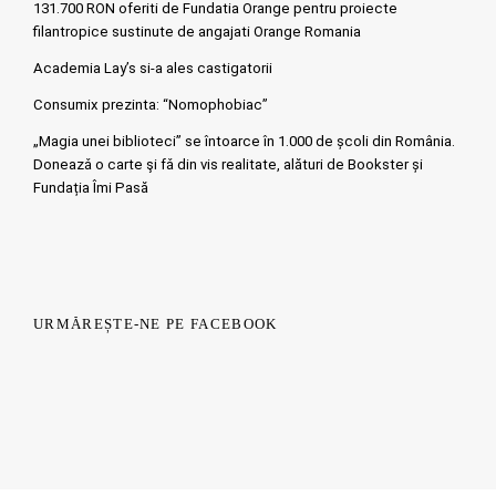
131.700 RON oferiti de Fundatia Orange pentru proiecte
filantropice sustinute de angajati Orange Romania
Academia Lay’s si-a ales castigatorii
Consumix prezinta: “Nomophobiac”
„Magia unei biblioteci” se întoarce în 1.000 de școli din România.
Doneazǎ o carte şi fǎ din vis realitate, alături de Bookster și
Fundația Îmi Pasă
URMĂREȘTE-NE PE FACEBOOK