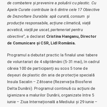
de combatere și prevenire a poluării cu plastic. Cu
Apele Curate contribuie la 6 dintre cele 17 Obiective
de Dezvoltare Durabila: apă curată, consum și
producție responsabile, acțiune climatică, viață
acvatică, viață pe uscat, parteneriat pentru
obiective
”, a declarat
Cristina Hanganu, Director
de Comunicare și CSR
, Lidl România.
Programul a debutat practic la finalul unei tabere
de voluntariat de 4 săptămâni (5-31 mai), în cadrul
căreia 100 de participanți au scos 5 tone de
deșeuri de plastic din aria de protecție specială
Insula Sacalin – Zătoane (Rezervația Biosferei
Delta Dunării). Programul continuă cu acțiuni de
igienizare a malurilor Dunării, organizate între 5
iunie – Ziua Internațională a Mediului și 29 iunie –