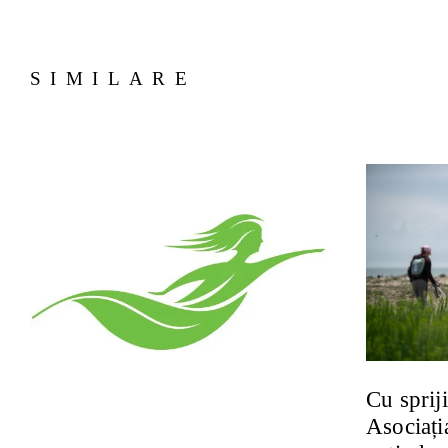
SIMILARE
Cu sprij
Asociaț