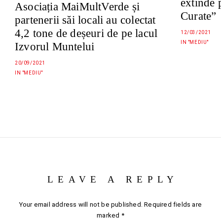
extinde
Asociația MaiMultVerde și
Curate”
partenerii săi locali au colectat
4,2 tone de deșeuri de pe lacul
12/03/2021
IN "MEDIU"
Izvorul Muntelui
20/09/2021
IN "MEDIU"
LEAVE A REPLY
Your email address will not be published.
Required fields are
marked
*