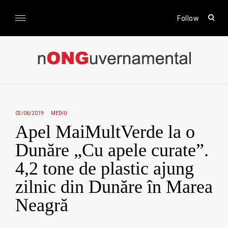
Skip
to
open
Follow
sear
content
form
nONGuvernamental
Stiri CSR / Stiri ONG
03/06/2019
MEDIU
Apel MaiMultVerde la o
Dunăre „Cu apele curate”.
4,2 tone de plastic ajung
zilnic din Dunăre în Marea
Neagră