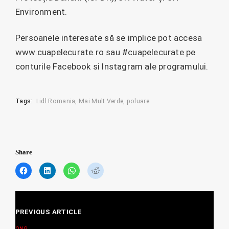
Environment.
Persoanele interesate să se implice pot accesa
www.cuapelecurate.ro sau #cuapelecurate pe
conturile Facebook si Instagram ale programului.
Tags:
Lidl Romania
Mai Mult Verde
poluare
Share
C
C
C
C
l
l
l
l
i
i
i
i
c
c
c
c
Posts
k
k
k
k
t
t
t
t
PREVIOUS ARTICLE
navigation
o
o
o
o
s
s
s
s
ONG