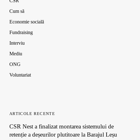
CSR
d
d
d
w
o
o
o
)
Cum să
w
w
w
)
)
)
Economie socială
Fundraising
Interviu
Mediu
ONG
Voluntariat
ARTICOLE RECENTE
CSR Nest a finalizat montarea sistemului de
retenție a deșeurilor plutitoare la Barajul Leșu