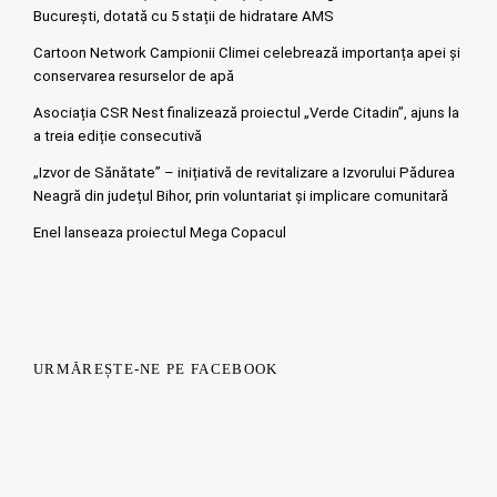
București, dotată cu 5 stații de hidratare AMS
Cartoon Network Campionii Climei celebrează importanța apei și
conservarea resurselor de apă
Asociația CSR Nest finalizează proiectul „Verde Citadin”, ajuns la
a treia ediție consecutivă
„Izvor de Sănătate” – inițiativă de revitalizare a Izvorului Pădurea
Neagră din județul Bihor, prin voluntariat și implicare comunitară
Enel lanseaza proiectul Mega Copacul
URMĂREȘTE-NE PE FACEBOOK