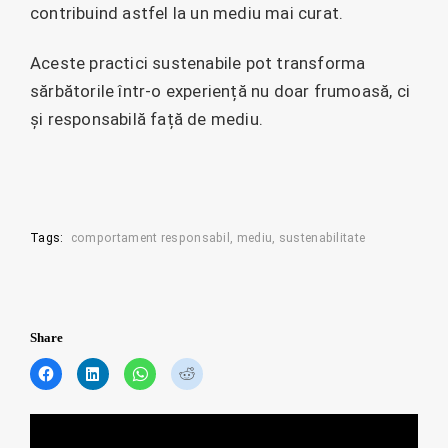
contribuind astfel la un mediu mai curat.
Aceste practici sustenabile pot transforma
sărbătorile într-o experiență nu doar frumoasă, ci
și responsabilă față de mediu.
Tags:
comportament responsabil
mediu
sustenabilitate
Share
C
C
C
C
l
l
l
l
i
i
i
i
c
c
c
c
Posts
k
k
k
k