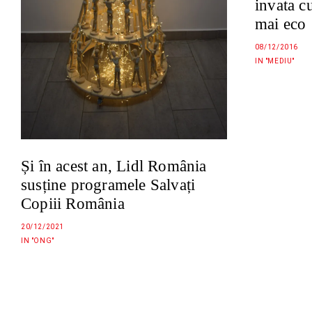
invata c
mai eco
08/12/2016
IN "MEDIU"
Și în acest an, Lidl România
susține programele Salvați
Copiii România
20/12/2021
IN "ONG"