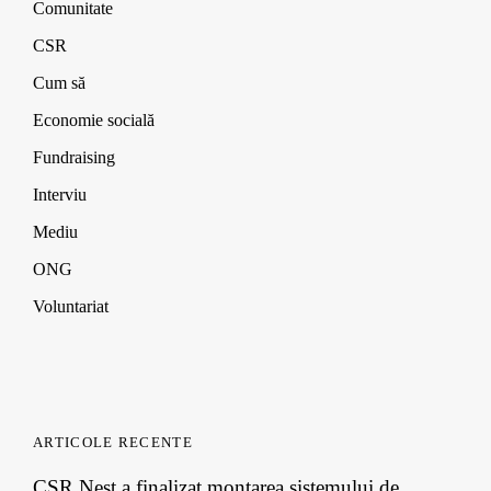
w
w
w
n
Comunitate
i
i
i
d
n
n
n
o
CSR
d
d
d
w
o
o
o
)
Cum să
w
w
w
)
)
)
Economie socială
Fundraising
Interviu
Mediu
ONG
Voluntariat
ARTICOLE RECENTE
CSR Nest a finalizat montarea sistemului de