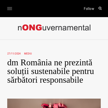
Skip
to
open
Follow
sear
content
form
nONGuvernamental
Stiri CSR / Stiri ONG
27/11/2024
MEDIU
dm România ne prezintă
soluții sustenabile pentru
sărbători responsabile