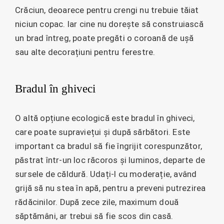
Crăciun, deoarece pentru crengi nu trebuie tăiat
niciun copac. Iar cine nu dorește să construiască
un brad întreg, poate pregăti o coroană de ușă
sau alte decorațiuni pentru ferestre.
Bradul în ghiveci
O altă opțiune ecologică este bradul în ghiveci,
care poate supraviețui și după sărbători. Este
important ca bradul să fie îngrijit corespunzător,
păstrat într-un loc răcoros și luminos, departe de
sursele de căldură. Udați-l cu moderație, având
grijă să nu stea în apă, pentru a preveni putrezirea
rădăcinilor. După zece zile, maximum două
săptămâni, ar trebui să fie scos din casă.