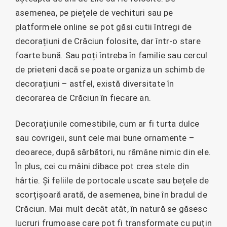
asemenea, pe piețele de vechituri sau pe
platformele online se pot găsi cutii întregi de
decorațiuni de Crăciun folosite, dar într-o stare
foarte bună. Sau poți întreba în familie sau cercul
de prieteni dacă se poate organiza un schimb de
decorațiuni – astfel, există diversitate în
decorarea de Crăciun în fiecare an.
Decorațiunile comestibile, cum ar fi turta dulce
sau covrigeii, sunt cele mai bune ornamente –
deoarece, după sărbători, nu rămâne nimic din ele.
În plus, cei cu mâini dibace pot crea stele din
hârtie. Și feliile de portocale uscate sau bețele de
scorțișoară arată, de asemenea, bine în bradul de
Crăciun. Mai mult decât atât, în natură se găsesc
lucruri frumoase care pot fi transformate cu puțin