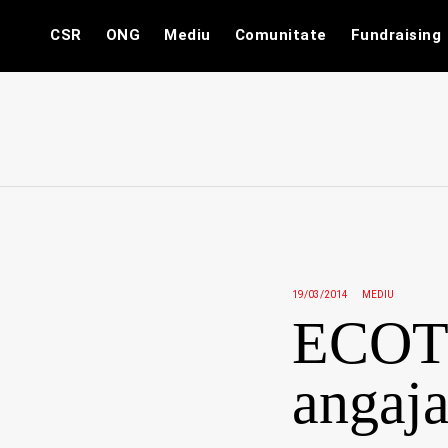
Skip
CSR
ONG
Mediu
Comunitate
Fundraising
to
content
19/03/2014
MEDIU
ECOTI
angaja