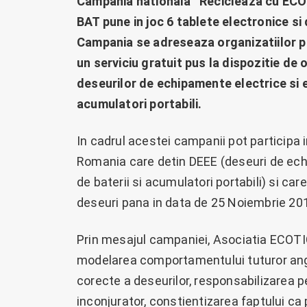
Campania nationala “Recicleaza cu ECO
BAT pune in joc 6 tablete electronice si
Campania se adreseaza organizatiilor pu
un serviciu gratuit pus la dispozitie de 
deseurilor de echipamente electrice si el
acumulatori portabili.
In cadrul acestei campanii pot participa i
Romania care detin DEEE (deseuri de echi
de baterii si acumulatori portabili) si ca
deseuri pana in data de 25 Noiembrie 20
Prin mesajul campaniei, Asociatia ECOTI
modelarea comportamentului tuturor angaja
corecte a deseurilor, responsabilizarea p
inconjurator, constientizarea faptului ca 