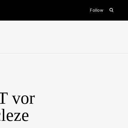
open
Follow
search
form
ental
T vor
cleze