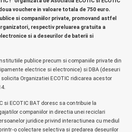
TIC !” organizata de Asociatia ECOTIC si ECOTIC
 doua vouchere in valoare totala de 750 euro.
blice si companiilor private, promovand astfel
organizatori, respectiv preluarea gratuita a
ectronice si a deseurilor de baterii si
nstitutiile publice precum si companiile private din
pamente electrice si electronice) si DBA (deseuri
re solicita Organizatiei ECOTIC ridicarea acestor
14.
C si ECOTIC BAT doresc sa contribuie la
tilor companiilor in directia unei reciclari
ersoanelor juridice privind interactiunea cu mediul
printr-o colectare selectiva si predarea deseurilor