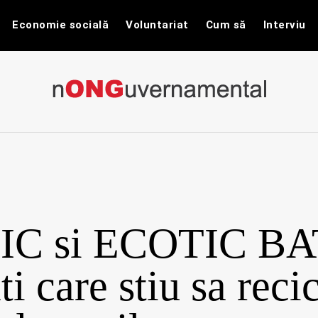
Economie socială
Voluntariat
Cum să
Interviu
nONGuvernam
Stiri CSR / Stiri ONG
C si ECOTIC BA
ti care stiu sa reci