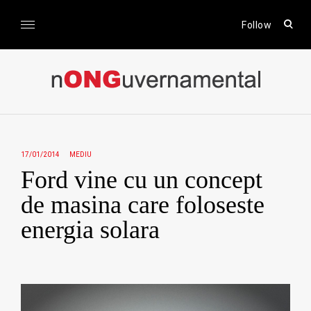
Skip
to
open
Follow
sear
content
form
nONGuvernamental
Stiri CSR / Stiri ONG
17/01/2014
MEDIU
Ford vine cu un concept
de masina care foloseste
energia solara