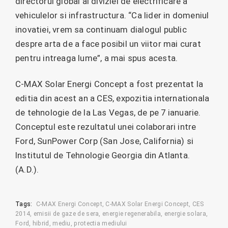
directorul global al diviziei de electrificare a
vehiculelor si infrastructura. “Ca lider in domeniul
inovatiei, vrem sa continuam dialogul public
despre arta de a face posibil un viitor mai curat
pentru intreaga lume”, a mai spus acesta.
C-MAX Solar Energi Concept a fost prezentat la
editia din acest an a CES, expozitia internationala
de tehnologie de la Las Vegas, de pe 7 ianuarie.
Conceptul este rezultatul unei colaborari intre
Ford, SunPower Corp (San Jose, California) si
Institutul de Tehnologie Georgia din Atlanta.
(A.D.).
Tags:
C-MAX Energi Concept
C-MAX Solar Energi Concept
CES
2014
emisii de gaze de sera
energie regenerabila
energie solara
Ford
hibrid
mediu
protectia mediului