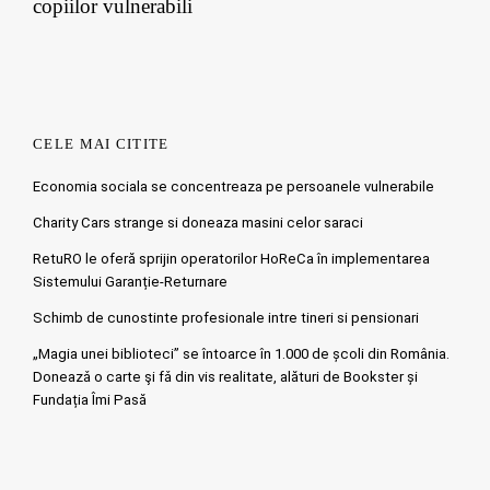
copiilor vulnerabili
CELE MAI CITITE
Economia sociala se concentreaza pe persoanele vulnerabile
Charity Cars strange si doneaza masini celor saraci
RetuRO le oferă sprijin operatorilor HoReCa în implementarea
Sistemului Garanție-Returnare
Schimb de cunostinte profesionale intre tineri si pensionari
„Magia unei biblioteci” se întoarce în 1.000 de școli din România.
Doneazǎ o carte şi fǎ din vis realitate, alături de Bookster și
Fundația Îmi Pasă