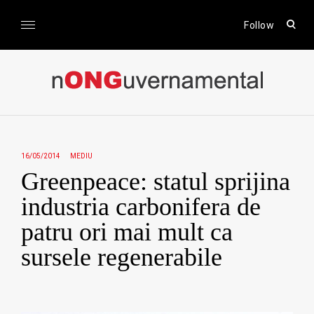
Skip
to
open
Follow
sear
content
form
nONGuvernamental
Stiri CSR / Stiri ONG
16/05/2014
MEDIU
Greenpeace: statul sprijina
industria carbonifera de
patru ori mai mult ca
sursele regenerabile