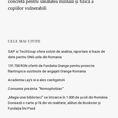
concretă pentru sănătatea mintală și fizică a
copiilor vulnerabili
CELE MAI CITITE
SAP si TechSoup ofera solutii de analiza, raportare si baze de
date pentru ONG-urile din Romania
131.700 RON oferiti de Fundatia Orange pentru proiecte
filantropice sustinute de angajati Orange Romania
Academia Lay’s si-a ales castigatorii
Consumix prezinta: “Nomophobiac”
„Magia unei biblioteci” se întoarce în 1.000 de școli din România.
Doneazǎ o carte şi fǎ din vis realitate, alături de Bookster și
Fundația Îmi Pasă