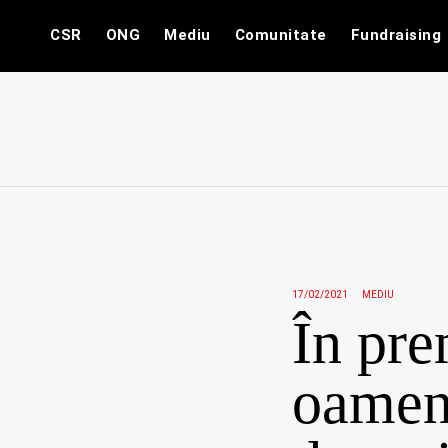
Skip
CSR
ONG
Mediu
Comunitate
Fundraising
to
content
17/02/2021
MEDIU
În pre
oameni