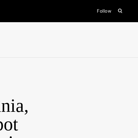
open
Follow
search
form
ental
nia,
pot