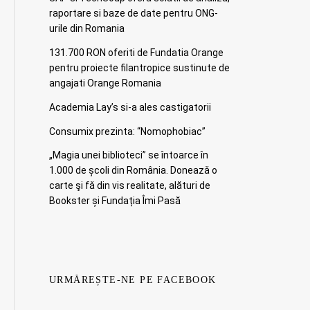
raportare si baze de date pentru ONG-
urile din Romania
131.700 RON oferiti de Fundatia Orange
pentru proiecte filantropice sustinute de
angajati Orange Romania
Academia Lay’s si-a ales castigatorii
Consumix prezinta: “Nomophobiac”
„Magia unei biblioteci” se întoarce în
1.000 de școli din România. Doneazǎ o
carte şi fǎ din vis realitate, alături de
Bookster și Fundația Îmi Pasă
URMĂREȘTE-NE PE FACEBOOK