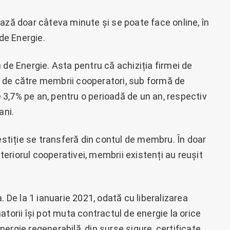
ază doar câteva minute și se poate face online, în
 de Energie.
 de Energie. Asta pentru că achiziția firmei de
oar de către membrii cooperatori, sub formă de
3,7% pe an, pentru o perioadă de un an, respectiv
ani.
vestiție se transferă din contul de membru. În doar
nteriorul cooperativei, membrii existenți au reușit
. De la 1 ianuarie 2021, odată cu liberalizarea
torii își pot muta contractul de energie la orice
ergie regenerabilă, din surse sigure, certificate,