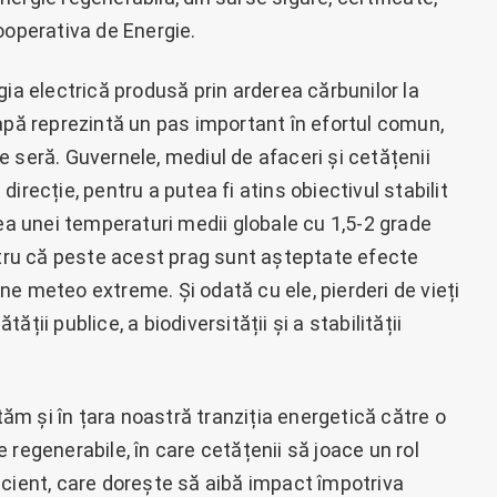
ooperativa de Energie.
gia electrică produsă prin arderea cărbunilor la
apă reprezintă un pas important în efortul comun,
 seră. Guvernele, mediul de afaceri și cetățenii
irecție, pentru a putea fi atins obiectivul stabilit
rea unei temperaturi medii globale cu 1,5-2 grade
entru că peste acest prag sunt așteptate efecte
e meteo extreme. Și odată cu ele, pierderi de vieți
ții publice, a biodiversității și a stabilității
ităm și în țara noastră tranziția energetică către o
 regenerabile, în care cetățenii să joace un rol
icient, care dorește să aibă impact împotriva