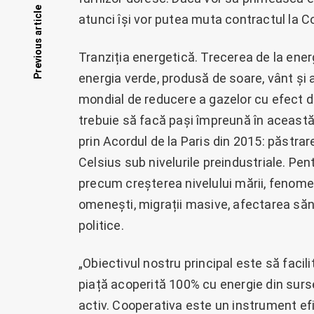
Posts
Previous article
atunci își vor putea muta contractul la C
navigation
Tranziția energetică. Trecerea de la ener
energia verde, produsă de soare, vânt și 
mondial de reducere a gazelor cu efect de
trebuie să facă pași împreună în această d
prin Acordul de la Paris din 2015: păstra
Celsius sub nivelurile preindustriale. P
precum creșterea nivelului mării, fenomen
omenești, migrații masive, afectarea sănătă
politice.
„Obiectivul nostru principal este să facil
piață acoperită 100% cu energie din surse
activ. Cooperativa este un instrument ef