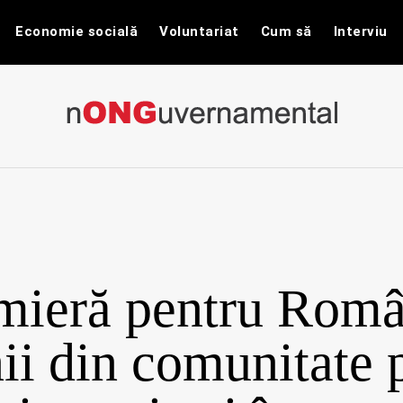
Economie socială
Voluntariat
Cum să
Interviu
nONGuvernam
Stiri CSR / Stiri ONG
mieră pentru Româ
i din comunitate 