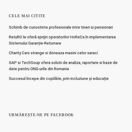
CELE MAI CITITE
Schimb de cunostinte profesionale intre tineri si pensionari
RetuRO le oferă sprijin operatorilor HoReCa în implementarea
Sistemului Garanție-Returnare
Charity Cars strange si doneaza masini celor saraci
SAP si TechSoup ofera solutii de analiza, raportare si baze de
date pentru ONG-urile din Romania
Succesul începe din copilărie, prin incluziune și educație
URMĂREȘTE-NE PE FACEBOOK