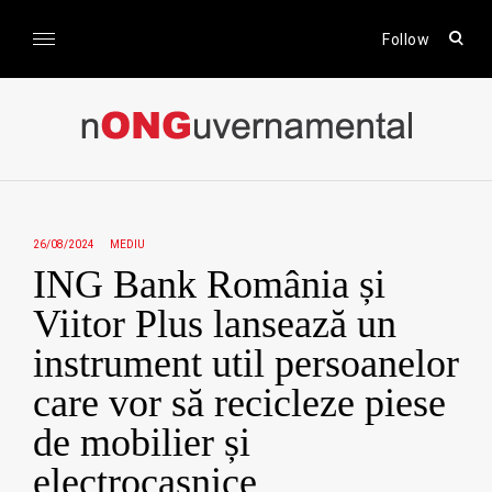
Skip
to
open
Follow
sear
content
form
nONGuvernamental
Stiri CSR / Stiri ONG
26/08/2024
MEDIU
ING Bank România și
Viitor Plus lansează un
instrument util persoanelor
care vor să recicleze piese
de mobilier și
electrocasnice