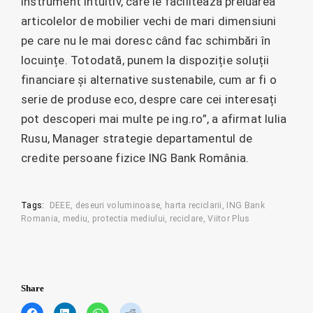
instrument intuitiv, care le facilitează preluarea
articolelor de mobilier vechi de mari dimensiuni
pe care nu le mai doresc când fac schimbări în
locuințe. Totodată, punem la dispoziție soluții
financiare și alternative sustenabile, cum ar fi o
serie de produse eco, despre care cei interesați
pot descoperi mai multe pe ing.ro”, a afirmat Iulia
Rusu, Manager strategie departamentul de
credite persoane fizice ING Bank România.
Tags:
DEEE
deseuri voluminoase
harta reciclarii
ING Bank
Romania
mediu
protectia mediului
reciclare
Viitor Plus
Share
C
C
C
C