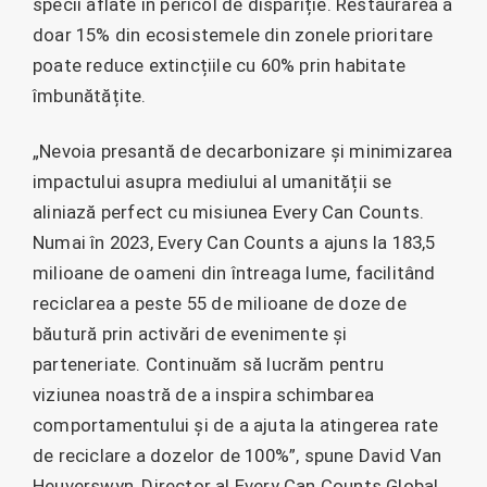
specii aflate în pericol de dispariție. Restaurarea a
doar 15% din ecosistemele din zonele prioritare
poate reduce extincțiile cu 60% prin habitate
îmbunătățite.
„Nevoia presantă de decarbonizare și minimizarea
impactului asupra mediului al umanității se
aliniază perfect cu misiunea Every Can Counts.
Numai în 2023, Every Can Counts a ajuns la 183,5
milioane de oameni din întreaga lume, facilitând
reciclarea a peste 55 de milioane de doze de
băutură prin activări de evenimente și
parteneriate. Continuăm să lucrăm pentru
viziunea noastră de a inspira schimbarea
comportamentului și de a ajuta la atingerea rate
de reciclare a dozelor de 100%”, spune David Van
Heuverswyn, Director al Every Can Counts Global.