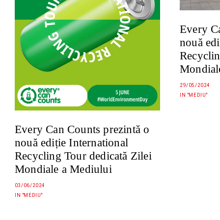
Every Ca
nouă edi
Recyclin
Mondial
29/05/2024
IN "MEDIU"
Every Can Counts prezintă o
nouă ediție International
Recycling Tour dedicată Zilei
Mondiale a Mediului
03/06/2024
IN "MEDIU"