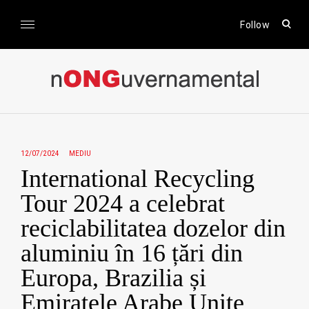
Skip
to
open
Follow
sear
content
form
nONGuvernamental
Stiri CSR / Stiri ONG
12/07/2024
MEDIU
International Recycling
Tour 2024 a celebrat
reciclabilitatea dozelor din
aluminiu în 16 țări din
Europa, Brazilia și
Emiratele Arabe Unite