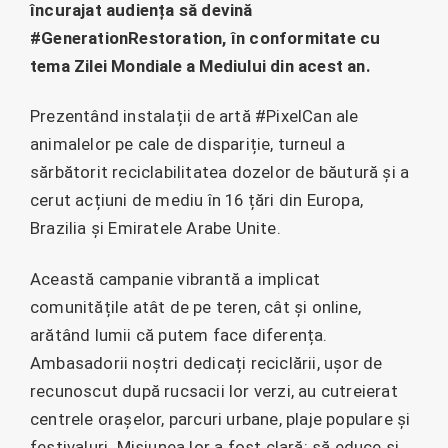
încurajat audiența să devină
#GenerationRestoration, în conformitate cu
tema Zilei Mondiale a Mediului din acest an.
Prezentând instalații de artă #PixelCan ale
animalelor pe cale de dispariție, turneul a
sărbătorit reciclabilitatea dozelor de băutură și a
cerut acțiuni de mediu în 16 țări din Europa,
Brazilia și Emiratele Arabe Unite.
Această campanie vibrantă a implicat
comunitățile atât de pe teren, cât și online,
arătând lumii că putem face diferența.
Ambasadorii noștri dedicați reciclării, ușor de
recunoscut după rucsacii lor verzi, au cutreierat
centrele orașelor, parcuri urbane, plaje populare și
festivaluri. Misiunea lor a fost clară: să educe și