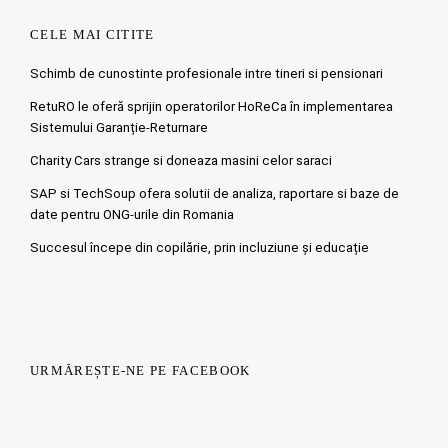
CELE MAI CITITE
Schimb de cunostinte profesionale intre tineri si pensionari
RetuRO le oferă sprijin operatorilor HoReCa în implementarea
Sistemului Garanție-Returnare
Charity Cars strange si doneaza masini celor saraci
SAP si TechSoup ofera solutii de analiza, raportare si baze de
date pentru ONG-urile din Romania
Succesul începe din copilărie, prin incluziune și educație
URMĂREȘTE-NE PE FACEBOOK