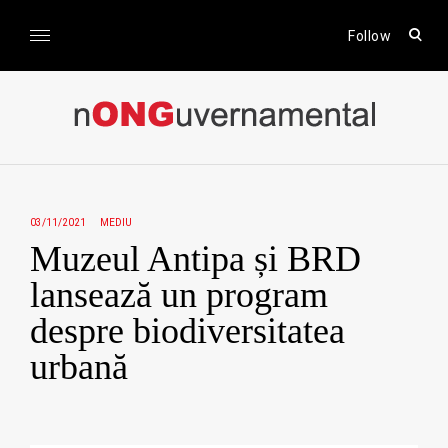
Skip
to
open
Follow
sear
content
form
nONGuvernamental
Stiri CSR / Stiri ONG
03/11/2021
MEDIU
Muzeul Antipa și BRD
lansează un program
despre biodiversitatea
urbană