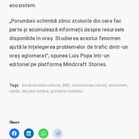
ecosistem.
„Porumbeii schimbă zilnic stolurile din care fac
parte și acumulează informații despre resursele
disponibile în oraș. Studierea acestui fenomen
ajută la înțelegerea problemelor de trafic dintr-un
oraș aglomerat”, spunea Luis Popa într-un
editorial pe platforma Mindcraft Stories.
Tags:
biodiversitate urbana
BRD
conservarea naturii
ecosistem
mediu
Muzeul Antipa
protectia mediului
Share
C
C
C
C
l
l
l
l