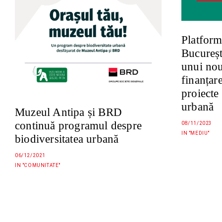
Platform
Bucureșt
unui no
finanțar
proiecte
urbană
Muzeul Antipa și BRD
continuă programul despre
08/11/2023
IN "MEDIU"
biodiversitatea urbană
06/12/2021
IN "COMUNITATE"