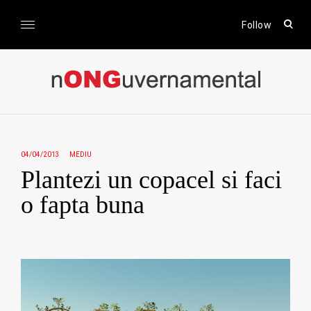
Skip
to
open
Follow
sear
content
form
nONGuvernamental
Stiri CSR / Stiri ONG
04/04/2013
MEDIU
Plantezi un copacel si faci
o fapta buna