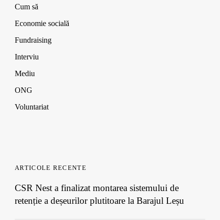
d
d
d
w
Cum să
o
o
o
)
w
w
w
Economie socială
)
)
)
Fundraising
Interviu
Mediu
ONG
Voluntariat
ARTICOLE RECENTE
CSR Nest a finalizat montarea sistemului de
retenție a deșeurilor plutitoare la Barajul Leșu