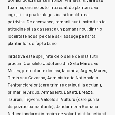
dornici ocazia sa se implice. Primavara, vara sau
toamna, oricine este interesat de plantari sau
ingrijiri isi poate alege ziua si localitatea
potrivite. De asemenea, romanii sunt invitati sa ia
atitudine si sa gaseasca un pamant nou, dintr-o
localitate noua, pe care sa-l adauge pe harta
plantarilor de fapte bune.
Initiativa este sprijinita de o serie de institutii
precum Consiliile Judetene din Satu Mare sau
Mures, prefecturile din Iasi, Ialomita, Arges, Mures,
Timis sau Covasna, Administratia Nationala a
Penitenciarelor (care trimite detinuti la actiuni),
primariile Ardud, Armasesti, Baltati, Breaza,
Taureni, Tigveni, Valcele si Vulturu (care pun la
dispozitie pamanturile), Jandarmeria Romana
(aduce jandarmi in regim de voluntariat la actiuni),