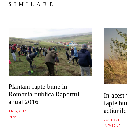
SIMILARE
Plantam fapte bune in
Romania publica Raportul
In acest
anual 2016
fapte bu
actiunil
31/05/2017
IN "MEDIU"
20/11/2014
IN "MEDIU"