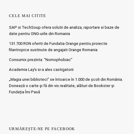
CELE MAI CITITE
SAP si TechSoup ofera solutii de analiza, raportare si baze de
date pentru ONG-urile din Romania
131.700 RON oferiti de Fundatia Orange pentru proiecte
filantropice sustinute de angajati Orange Romania
Consumix prezinta: “Nomophobiac”
Academia Lay’s si-a ales castigatorii
„Magia unei biblioteci” se întoarce în 1.000 de școli din România.
Doneazǎ o carte şi fǎ din vis realitate, alături de Bookster și
Fundația Îmi Pasă
URMĂREȘTE-NE PE FACEBOOK