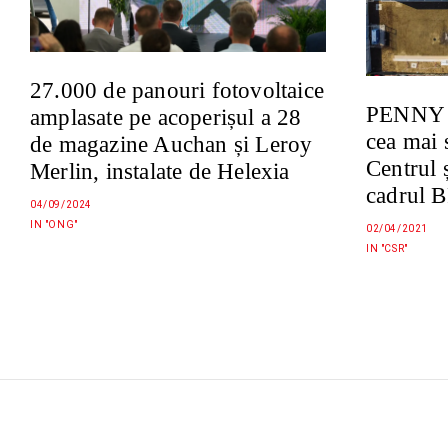
27.000 de panouri fotovoltaice
PENNY O
amplasate pe acoperișul a 28
cea mai 
de magazine Auchan și Leroy
Centrul 
Merlin, instalate de Helexia
cadrul
04/09/2024
IN "ONG"
02/04/2021
IN "CSR"