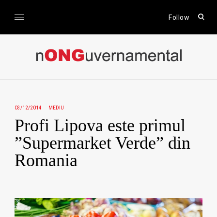
Skip
to
open
Follow
sear
content
form
nONGuvernamental
Stiri CSR / Stiri ONG
03/12/2014
MEDIU
Profi Lipova este primul
”Supermarket Verde” din
Romania