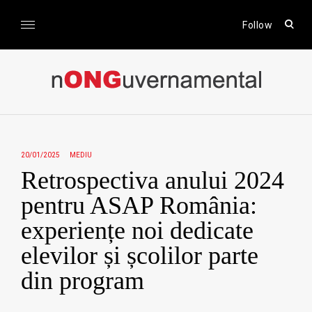
Skip
to
open
Follow
sear
content
form
nONGuvernamental
Stiri CSR / Stiri ONG
20/01/2025
MEDIU
Retrospectiva anului 2024
pentru ASAP România:
experiențe noi dedicate
elevilor și școlilor parte
din program