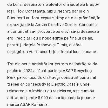
de benzi desenate ale elevilor din județele Brașov,
Iași, llfov, Constanța, Sibiu, Neamț, dar și din
București au fost expuse, timp de o săptămână, în
expoziția de la Amzei Creative Corner. Concursul
a continuat să-i provoace pe elevi să-și deseneze
eroii reciclării cu o nouă ediție pe finalul de an,
pentru județele Prahova și Timiș, ai cărei
câștigători vor fi anunțați la finalul lunii ianuarie.
Tot din seria activităților extrem de îndrăgite de
public în 2024 a făcut parte și ASAP Recycling
Park, parcul eco de distracții construit pentru al
treilea an consecutiv la Electric Castle, unde
relaxarea s-a îmbinat cu reciclarea, așa cum au
arătat cei peste 8.000 de participanți la jocurile
marca ASAP România.