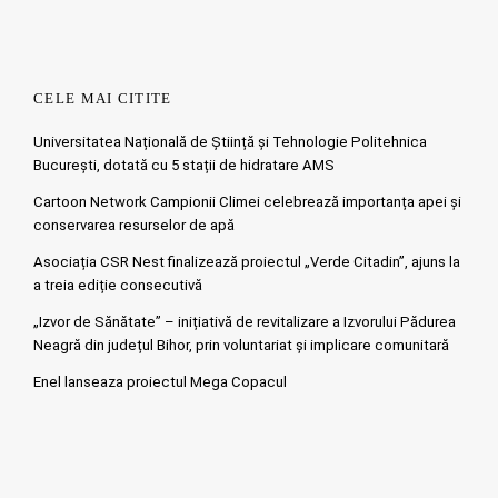
CELE MAI CITITE
Universitatea Națională de Știință și Tehnologie Politehnica
București, dotată cu 5 stații de hidratare AMS
Cartoon Network Campionii Climei celebrează importanța apei și
conservarea resurselor de apă
Asociația CSR Nest finalizează proiectul „Verde Citadin”, ajuns la
a treia ediție consecutivă
„Izvor de Sănătate” – inițiativă de revitalizare a Izvorului Pădurea
Neagră din județul Bihor, prin voluntariat și implicare comunitară
Enel lanseaza proiectul Mega Copacul