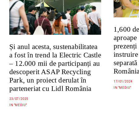
1,600 de
aproape 
prezenți 
Și anul acesta, sustenabilitatea
instruir
a fost în trend la Electric Castle
separată
– 12.000 mii de participanți au
Români
descoperit ASAP Recycling
Park, un proiect derulat în
17/01/2024
parteneriat cu Lidl România
IN "MEDIU"
23/07/2025
IN "MEDIU"