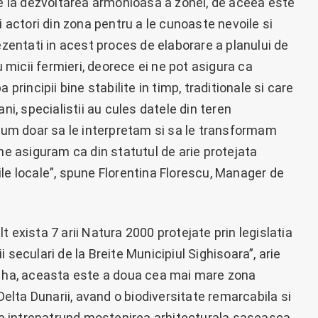
ie la dezvoltarea armonioasa a zonei, de aceea este
i actori din zona pentru a le cunoaste nevoile si
ezentati in acest proces de elaborare a planului de
micii fermieri, deorece ei ne pot asigura ca
 principii bine stabilite in timp, traditionale si care
ni, specialistii au cules datele din teren
acum doar sa le interpretam si sa le transformam
 ne asiguram ca din statutul de arie protejata
le locale”, spune Florentina Florescu, Manager de
 exista 7 arii Natura 2000 protejate prin legislatia
 seculari de la Breite Municipiul Sighisoara”, arie
0 ha, aceasta este a doua cea mai mare zona
 Delta Dunarii, avand o biodiversitate remarcabila si
 se intrepatrund mostenirea arhitecturala saseasca