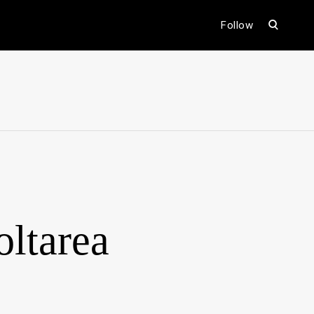
open
Follow
search
form
ental
ltarea