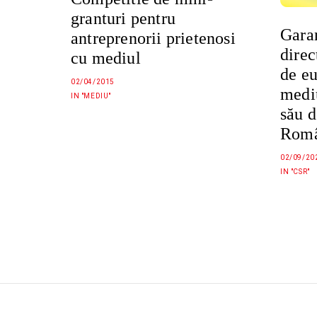
granturi pentru
Gara
antreprenorii prietenosi
direc
cu mediul
de eu
02/04/2015
mediu
IN "MEDIU"
său 
Româ
02/09/20
IN "CSR"