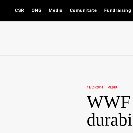
Skip
CSR
ONG
Mediu
Comunitate
Fundraising
to
content
11/03/2014
MEDIU
WWF c
durabi