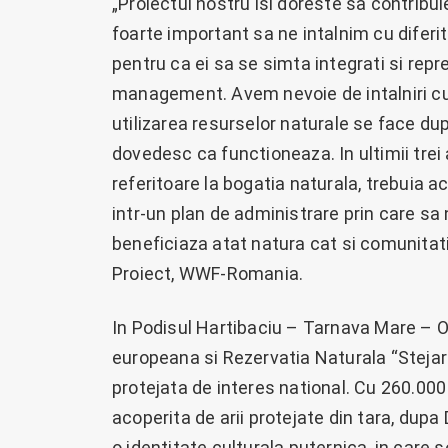
„Proiectul nostru isi doreste sa contribu
foarte important sa ne intalnim cu diferit
pentru ca ei sa se simta integrati si repr
management. Avem nevoie de intalniri cu 
utilizarea resurselor naturale se face dupa
dovedesc ca functioneaza. In ultimii trei a
referitoare la bogatia naturala, trebuia 
intr-un plan de administrare prin care sa
beneficiaza atat natura cat si comunitati
Proiect, WWF-Romania.
In Podisul Hartibaciu – Tarnava Mare – Olt
europeana si Rezervatia Naturala “Stejarii
protejata de interes national. Cu 260.00
acoperita de arii protejate din tara, dupa
o identitate culturala puternica, in care