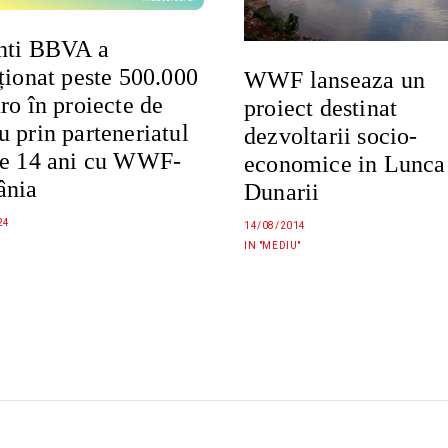
nti BBVA a
ționat peste 500.000
WWF lanseaza un
ro în proiecte de
proiect destinat
 prin parteneriatul
dezvoltarii socio-
de 14 ani cu WWF-
economice in Lunca
nia
Dunarii
24
14/08/2014
IN "MEDIU"