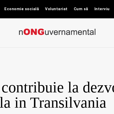
Economie socială
Voluntariat
Cum să
Interviu
nONGuvernam
Stiri CSR / Stiri ONG
ontribuie la dezvo
la in Transilvania