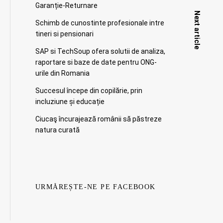
Garanție-Returnare
Next article
Schimb de cunostinte profesionale intre
tineri si pensionari
SAP si TechSoup ofera solutii de analiza,
raportare si baze de date pentru ONG-
urile din Romania
Succesul începe din copilărie, prin
incluziune și educație
Ciucaş încurajează românii să păstreze
natura curată
URMĂREȘTE-NE PE FACEBOOK