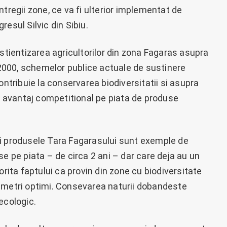
tregii zone, ce va fi ulterior implementat de
esul Silvic din Sibiu.
nstientizarea agricultorilor din zona Fagaras asupra
a 2000, schemelor publice actuale de sustinere
ontribuie la conservarea biodiversitatii si asupra
un avantaj competitional pe piata de produse
si produsele Tara Fagarasului sunt exemple de
se pe piata – de circa 2 ani – dar care deja au un
orita faptului ca provin din zone cu biodiversitate
ametri optimi. Consevarea naturii dobandeste
ecologic.