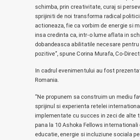
schimba, prin creativitate, curaj si persev
sprijiniti de noi transforma radical politi
actioneaza, fie ca vorbim de energie si 
insa credinta ca, intr-o lume aflata in sc
dobandeasca abilitatile necesare pentru 
pozitive”, spune Corina Murafa, Co-Dire
In cadrul evenimentului au fost prezentat
Romania.
“Ne propunem sa construim un mediu favor
sprijinul si experienta retelei internati
implementate cu succes in zeci de alte ta
pana la 10 Ashoka Fellows internationali
educatie, energie si incluziune sociala pe