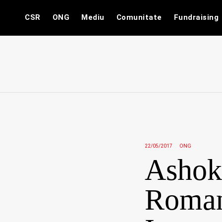
Skip
CSR
ONG
Mediu
Comunitate
Fundraising
to
content
22/05/2017
ONG
Ashoka
Romani