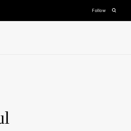
open
Follow
search
form
ental
ul