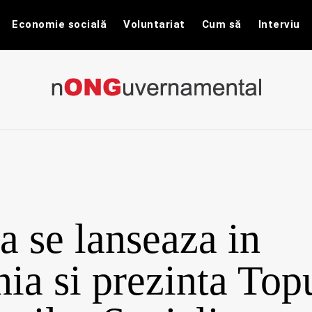
Economie socială
Voluntariat
Cum să
Interviu
nONGuvernam
Stiri CSR / Stiri ONG
 se lanseaza in
a si prezinta Top