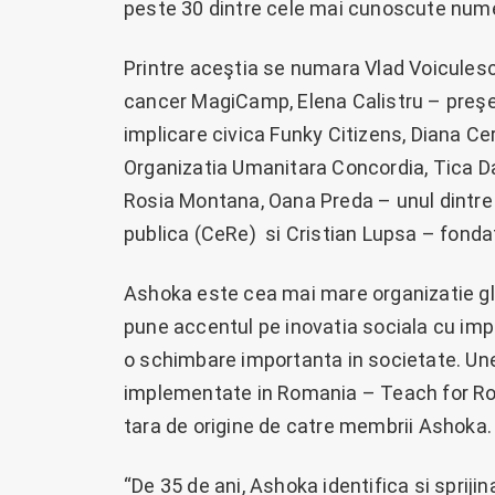
peste 30 dintre cele mai cunoscute nume 
Printre aceştia se numara Vlad Voiculescu
cancer MagiCamp, Elena Calistru – preşed
implicare civica Funky Citizens, Diana Ce
Organizatia Umanitara Concordia, Tica Dar
Rosia Montana, Oana Preda – unul dintre i
publica (CeRe) si Cristian Lupsa – fondat
Ashoka este cea mai mare organizatie glob
pune accentul pe inovatia sociala cu imp
o schimbare importanta in societate. Une
implementate in Romania – Teach for Ro
tara de origine de catre membrii Ashoka.
“De 35 de ani, Ashoka identifica si spriji