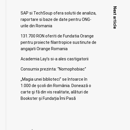
Next article
SAP si TechSoup ofera solutii de analiza,
raportare si baze de date pentru ONG-
urile din Romania
131.700 RON oferiti de Fundatia Orange
pentru proiecte filantropice sustinute de
angajati Orange Romania
Academia Lay’s si-a ales castigatorii
Consumix prezinta: “Nomophobiac”
„Magia unei biblioteci” se întoarce în
1.000 de școli din România. Doneazǎ o
carte şi fǎ din vis realitate, alături de
Bookster și Fundația Îmi Pasă