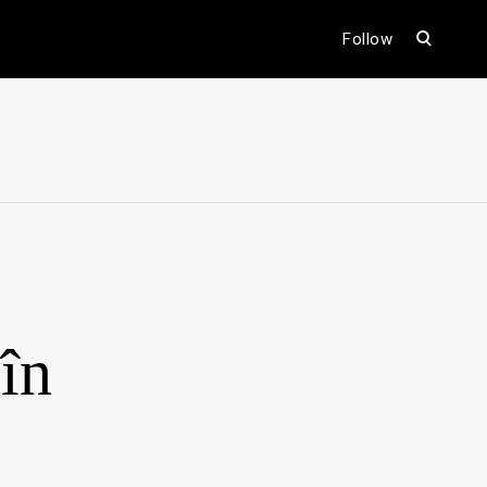
open
Follow
search
form
ental
în