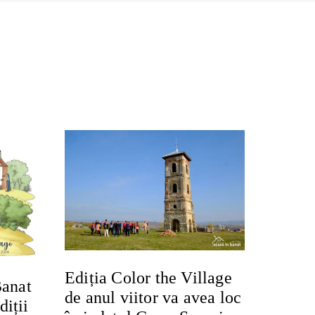
Ediția Color the Village
Banat
de anul viitor va avea loc
iții