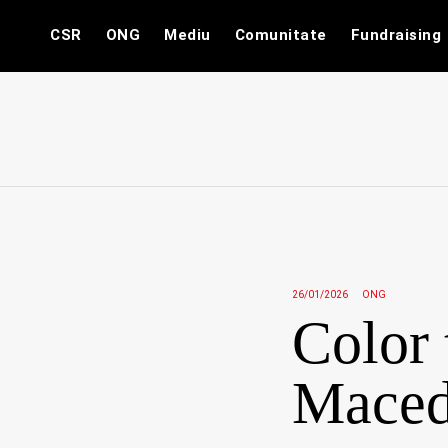
Skip
CSR
ONG
Mediu
Comunitate
Fundraising
to
content
26/01/2026
ONG
Color 
Maced