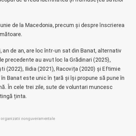
 iunie de la Macedonia, precum și despre înscrierea
următoare.
i, an de an, are loc într-un sat din Banat, alternativ
ile precedente au avut loc la Grădinari (2025),
i (2022), Ilidia (2021), Racovița (2020) și Eftimie
în Banat este unic în țară și își propune să pune în
ă. În cele trei zile, sute de voluntari muncesc
tingă ținta.
organizatii nonguveramentale