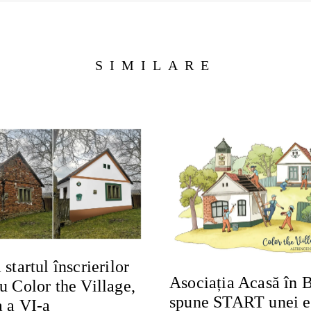
SIMILARE
 startul înscrierilor
Asociația Acasă în 
u Color the Village,
spune START unei ed
a a VI-a