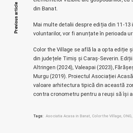
Posts
Previous article
din Banat.
navigation
Mai multe detalii despre ediția din 11-13
voluntarilor, vor fi anunțate în perioada 
Color the Village se află la a opta ediție ș
din județele Timiș și Caraș-Severin. Ediți
Altringen (2024), Valeapai (2023), Fărășeșt
Murgu (2019). Proiectul Asociației Acasă 
valoare arhitectura tipică din această zon
contra cronometru pentru a reuși să își a
Tags:
Asociatia Acasa in Banat
Color the Village
ONG