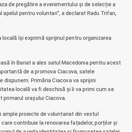
faza de pregătire a evenimentului și de selecție a
al apelul pentru voluntari”, a declarat Radu Trifan,
locală își exprimă sprijinul pentru organizarea
asă în Banat a ales satul Macedonia pentru acest
importantă de a promova Ciacova, satele
e dispunem. Primăria Ciacova va sprijini
atea locală va fi deschisă și îi va primi cum se
at primarul orașului Ciacova.
i ample proiecte de voluntariat din vestul
care contribuie la renovarea fațadelor, porților și
 scopul de a reda identitatea și frumusețea satelor