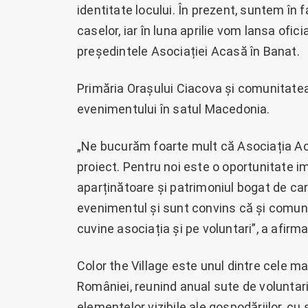
identitate locului. În prezent, suntem în 
caselor, iar în luna aprilie vom lansa ofici
președintele Asociației Acasă în Banat.
Primăria Orașului Ciacova și comunitatea 
evenimentului în satul Macedonia.
„Ne bucurăm foarte mult că Asociația Ac
proiect. Pentru noi este o oportunitate 
aparținătoare și patrimoniul bogat de car
evenimentul și sunt convins că și comunit
cuvine asociația și pe voluntari”, a afirm
Color the Village este unul dintre cele ma
României, reunind anual sute de voluntari 
elementelor vizibile ale gospodăriilor, cu