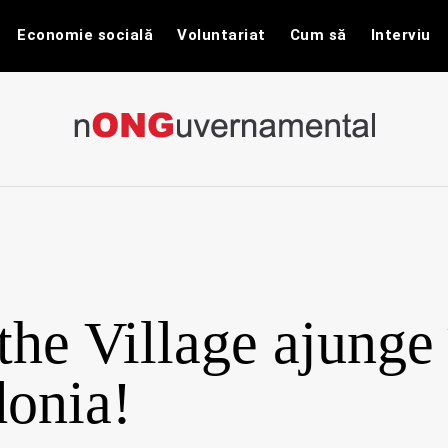
Economie socială
Voluntariat
Cum să
Interviu
nONGuvernam
Stiri CSR / Stiri ONG
the Village ajunge 
onia!