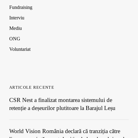
w
w
w
Fundraising
)
)
)
Interviu
Mediu
ONG
Voluntariat
ARTICOLE RECENTE
CSR Nest a finalizat montarea sistemului de
retenție a deșeurilor plutitoare la Barajul Leșu
World Vision România declară că tranziția către