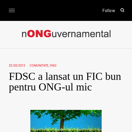
Skip
to
open
Follow
sear
content
form
nONGuvernamental
Stiri CSR / Stiri ONG
23/02/2012
COMUNITATE
ONG
FDSC a lansat un FIC bun
pentru ONG-ul mic