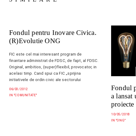
Fondul pentru Inovare Civica.
(R)Evolutie ONG
FIC este cel mai interesant program de
finantare administrat de FDSC, de fapt, al FDSC.
Original, ambitios, (super)flexibil, provocator, in
acelasi timp. Cand spui ca FIC „sprijina
initiativele de ordin civic ale sectorului
neguvernamental”, deschizi toate usile
Fondul p
06/03/2012
domeniilor de finantare. Celebrele
a lansat
IN "COMUNITATE"
componente, democratie, social, mediu, cultura
proiecte
etc., se topesc in…
10/05/2018
IN "ONG"