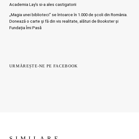
Academia Lay’s si-a ales castigatorii
„Magia unei biblioteci” se întoarce în 1.000 de școli din România.
Doneazǎ o carte şi fǎ din vis realitate, alături de Bookster și
Fundația Îmi Pasă
URMĂREȘTE-NE PE FACEBOOK
SIMILARE