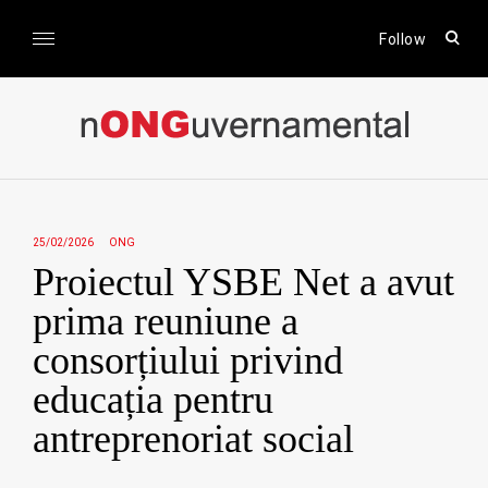
Skip
to
open
Follow
sear
content
form
nONGuvernamental
Stiri CSR / Stiri ONG
25/02/2026
ONG
Proiectul YSBE Net a avut
prima reuniune a
consorțiului privind
educația pentru
antreprenoriat social