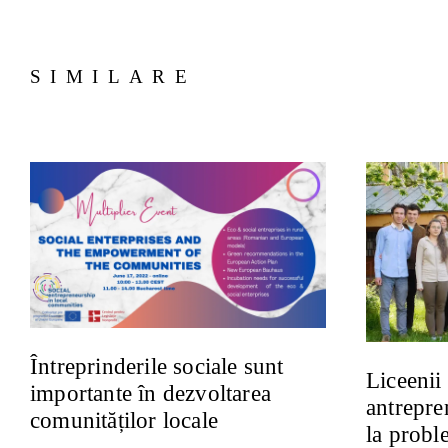
SIMILARE
Întreprinderile sociale sunt
Liceenii
importante în dezvoltarea
antrepren
comunităților locale
la probl