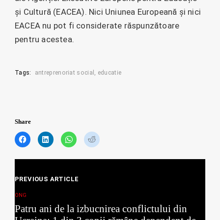
și Cultură (EACEA). Nici Uniunea Europeană și nici
EACEA nu pot fi considerate răspunzătoare
pentru acestea.
Tags:
antreprenoriat social
educatie
Share
C
C
C
C
l
l
l
l
i
i
i
i
c
c
c
c
Posts
k
k
k
k
t
t
t
t
PREVIOUS ARTICLE
navigation
o
o
o
o
s
s
s
s
ONG
h
h
h
h
Patru ani de la izbucnirea conflictului din
a
a
a
a
r
r
r
r