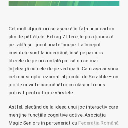
Cel mult 4 jucători se așează în fața unui carton
plin de pătrățele. Extrag 7 litere, le poziționează
pe tablă și… jocul poate începe. La început
cuvintele sunt la îndemână, însă pe parcurs
literele de pe orizontală par să nu se mai
înțeleagă cu cele de pe verticală. Cam așa ar suna
cel mai simplu rezumat al jocului de Scrabble – un
joc de cuvinte asemănător cu clasicul rebus
potrivit pentru toate vârstele.
Astfel, plecând de la ideea unui joc interactiv care
menține funcțiile cognitive active, Asociația
Magic Seniors în parteneriat cu
Federația Română