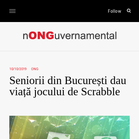
Skip
to
open
Follow
sear
content
form
nONGuvernamental
Stiri CSR / Stiri ONG
10/10/2019
ONG
Seniorii din București dau
viață jocului de Scrabble