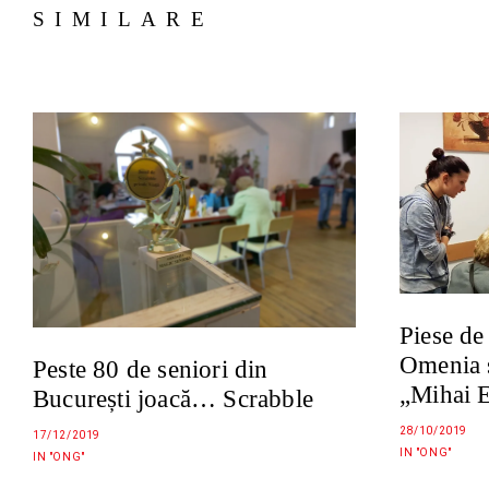
SIMILARE
Piese de
Omenia ș
Peste 80 de seniori din
„Mihai 
București joacă… Scrabble
28/10/2019
17/12/2019
IN "ONG"
IN "ONG"