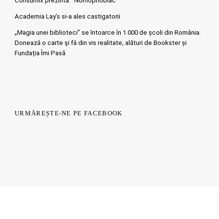
Consumix prezinta: “Nomophobiac”
Academia Lay’s si-a ales castigatorii
„Magia unei biblioteci” se întoarce în 1.000 de școli din România.
Doneazǎ o carte şi fǎ din vis realitate, alături de Bookster și
Fundația Îmi Pasă
URMĂREȘTE-NE PE FACEBOOK