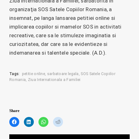
Ziua Internationala a Familiei, sarbatorita in
organizaţia SOS Satele Copiilor Romania, a
insemnat, pe langa lansarea petitiei online si
implicarea copiilor si mamelor SOS in activitati
recreative, care sa le stimuleze imaginatia si
curiozitatea, dar care sa le evidentieze si
indemanarea si talentele speciale. (A.D.).
Tags:
petitie online
sarbatoare legala
SOS Satele Copiilor
Romania
Ziua Internationala a Familiei
Share
C
C
C
C
l
l
l
l
i
i
i
i
c
c
c
c