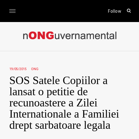
Skip
to
open
Follow
sear
content
form
nONGuvernamental
Stiri CSR / Stiri ONG
19/05/2015
ONG
SOS Satele Copiilor a
lansat o petitie de
recunoastere a Zilei
Internationale a Familiei
drept sarbatoare legala