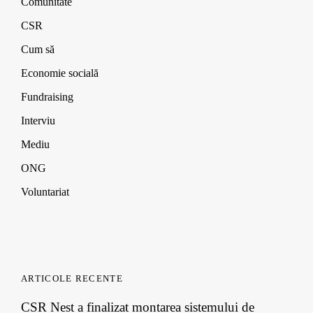
Comunitate
w
w
w
i
w
w
w
n
CSR
i
i
i
d
n
n
n
o
d
d
d
w
Cum să
o
o
o
)
w
w
w
Economie socială
)
)
)
Fundraising
Interviu
Mediu
ONG
Voluntariat
ARTICOLE RECENTE
CSR Nest a finalizat montarea sistemului de