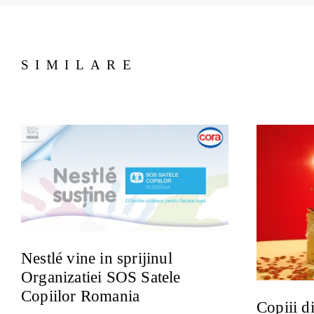
SIMILARE
Nestlé vine in sprijinul
Organizatiei SOS Satele
Copiilor Romania
Copiii d