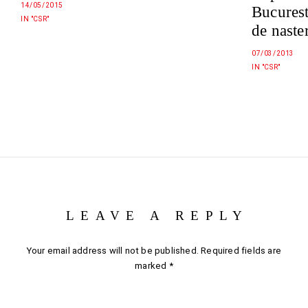
14/05/2015
Bucurest
IN "CSR"
de naste
07/03/2013
IN "CSR"
LEAVE A REPLY
Your email address will not be published.
Required fields are
marked
*