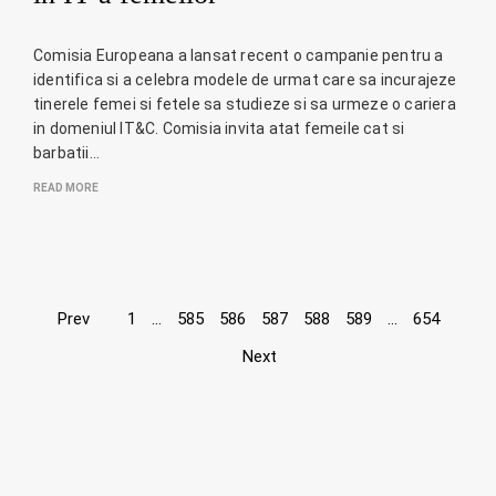
Comisia Europeana a lansat recent o campanie pentru a
identifica si a celebra modele de urmat care sa incurajeze
tinerele femei si fetele sa studieze si sa urmeze o cariera
in domeniul IT&C. Comisia invita atat femeile cat si
barbatii…
READ MORE
Page
Prev
1
…
585
586
587
588
589
…
654
Next
navigation