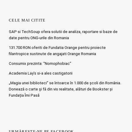
CELE MAI CITITE
SAP si TechSoup ofera solutii de analiza, raportare si baze de
date pentru ONG-urile din Romania
131.700 RON oferiti de Fundatia Orange pentru proiecte
filantropice sustinute de angajati Orange Romania
Consumix prezinta: “Nomophobiac”
Academia Lay’s si-a ales castigatorii
„Magia unei biblioteci” se întoarce în 1.000 de școli din România.
Doneazǎ o carte şi fǎ din vis realitate, alături de Bookster și
Fundația Îmi Pasă
URMĂREȘTE-NE PE FACEBOOK