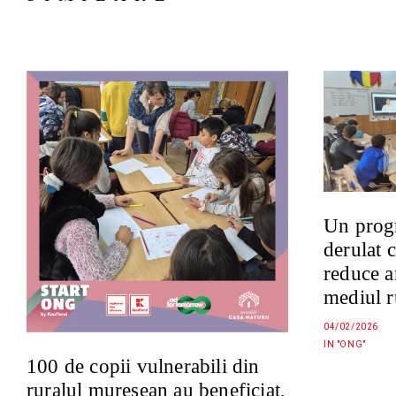
Un prog
derulat 
reduce a
mediul r
04/02/2026
IN "ONG"
100 de copii vulnerabili din
ruralul mureșean au beneficiat,