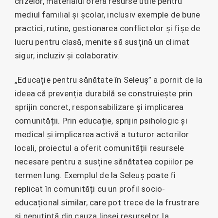
crizelor, materialul oferă resurse utile pentru
mediul familial și școlar, inclusiv exemple de bune
practici, rutine, gestionarea conflictelor și fișe de
lucru pentru clasă, menite să susțină un climat
sigur, incluziv și colaborativ.
„Educație pentru sănătate în Seleuș” a pornit de la
ideea că prevenția durabilă se construiește prin
sprijin concret, responsabilizare și implicarea
comunității. Prin educație, sprijin psihologic și
medical și implicarea activă a tuturor actorilor
locali, proiectul a oferit comunității resursele
necesare pentru a susține sănătatea copiilor pe
termen lung. Exemplul de la Seleuș poate fi
replicat în comunități cu un profil socio-
educațional similar, care pot trece de la frustrare
și neputință din cauza lipsei resurselor, la