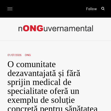
Skip
to
open
Follow
sear
content
form
nONGuvernamental
Stiri CSR / Stiri ONG
01/07/2026
ONG
O comunitate
dezavantajată și fără
sprijin medical de
specialitate oferă un
exemplu de soluție
concretă pentru sănătatea