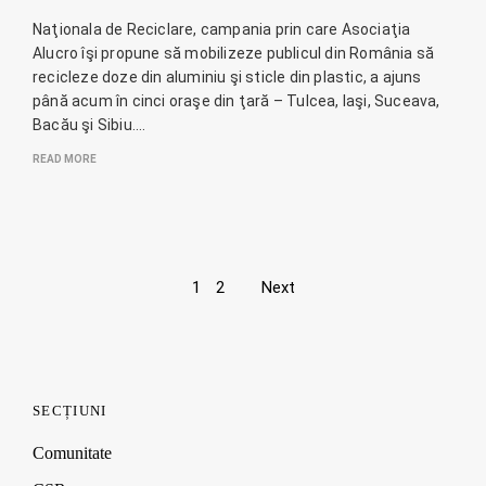
Naţionala de Reciclare, campania prin care Asociaţia
Alucro îşi propune să mobilizeze publicul din România să
recicleze doze din aluminiu şi sticle din plastic, a ajuns
până acum în cinci oraşe din ţară – Tulcea, Iaşi, Suceava,
Bacău şi Sibiu.…
READ MORE
Page
1
2
Next
navigation
SECȚIUNI
Comunitate