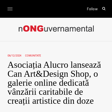
Skip
to
open
Follow
sear
content
form
nONGuvernamental
Stiri CSR / Stiri ONG
06/12/2024
COMUNITATE
Asociația Alucro lansează
Can Art&Design Shop, o
galerie online dedicată
vânzării caritabile de
creații artistice din doze