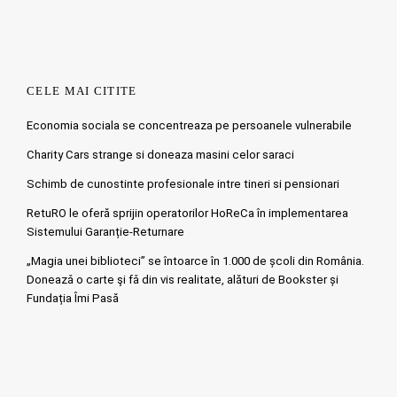
CELE MAI CITITE
Economia sociala se concentreaza pe persoanele vulnerabile
Charity Cars strange si doneaza masini celor saraci
Schimb de cunostinte profesionale intre tineri si pensionari
RetuRO le oferă sprijin operatorilor HoReCa în implementarea
Sistemului Garanție-Returnare
„Magia unei biblioteci” se întoarce în 1.000 de școli din România.
Doneazǎ o carte şi fǎ din vis realitate, alături de Bookster și
Fundația Îmi Pasă