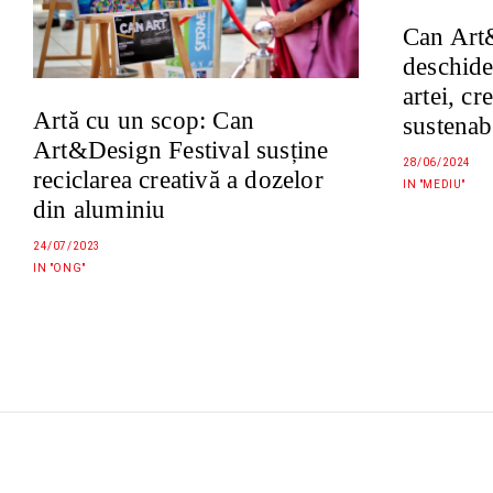
Can Art
deschide
artei, cre
Artă cu un scop: Can
sustenabi
Art&Design Festival susține
28/06/2024
reciclarea creativă a dozelor
IN "MEDIU"
din aluminiu
24/07/2023
IN "ONG"