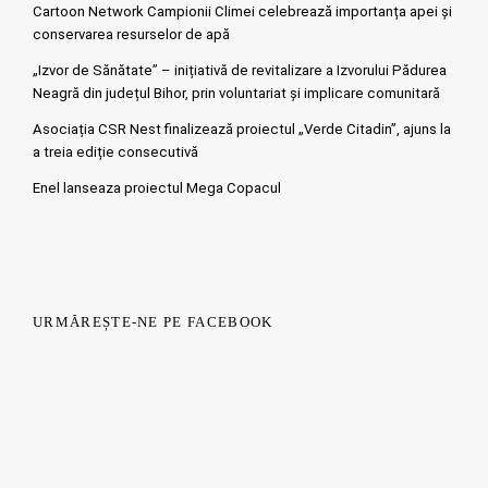
Cartoon Network Campionii Climei celebrează importanța apei și
conservarea resurselor de apă
„Izvor de Sănătate” – inițiativă de revitalizare a Izvorului Pădurea
Neagră din județul Bihor, prin voluntariat și implicare comunitară
Asociația CSR Nest finalizează proiectul „Verde Citadin”, ajuns la
a treia ediție consecutivă
Enel lanseaza proiectul Mega Copacul
URMĂREȘTE-NE PE FACEBOOK