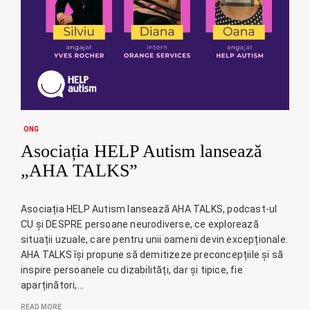
ONG
Asociația HELP Autism lansează
„AHA TALKS”
Asociația HELP Autism lansează AHA TALKS, podcast-ul
CU și DESPRE persoane neurodiverse, ce explorează
situații uzuale, care pentru unii oameni devin excepționale.
AHA TALKS își propune să demitizeze preconcepțiile și să
inspire persoanele cu dizabilități, dar și tipice, fie
aparținători,…
READ MORE