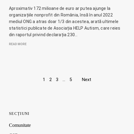
Aproximativ 172 milioane de euro ar putea ajunge la
organizațiile nonprofit din România, însă în anul 2022
mediul ONG a atras doar 1/3 din acestea, arată ultimele
statistici publicate de Asociația HELP Autism, care reies
din raportul privind declarația 230…
READ MORE
Page
1
2
3
…
5
Next
navigation
SECȚIUNI
Comunitate