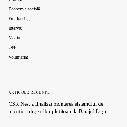
w
w
w
)
)
)
Economie socială
Fundraising
Interviu
Mediu
ONG
Voluntariat
ARTICOLE RECENTE
CSR Nest a finalizat montarea sistemului de
retenție a deșeurilor plutitoare la Barajul Leșu