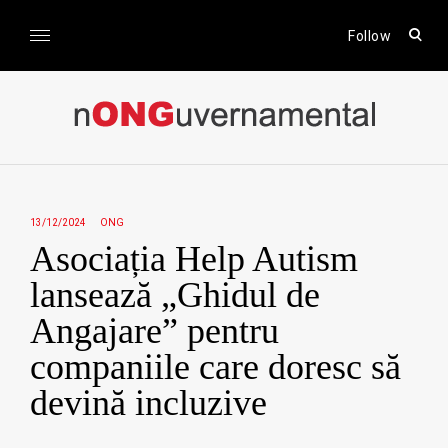
Skip
to
open
Follow
sear
content
form
nONGuvernamental
Stiri CSR / Stiri ONG
13/12/2024
ONG
Asociația Help Autism
lansează „Ghidul de
Angajare” pentru
companiile care doresc să
devină incluzive