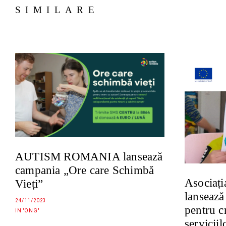
SIMILARE
AUTISM ROMANIA lansează
campania „Ore care Schimbă
Asociaț
Vieți”
lansează
24/11/2023
pentru cr
IN "ONG"
serviciil