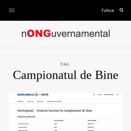
Skip
to
open
Follow
sear
content
form
nONGuvernamental
Stiri CSR / Stiri ONG
TAG:
Campionatul de Bine