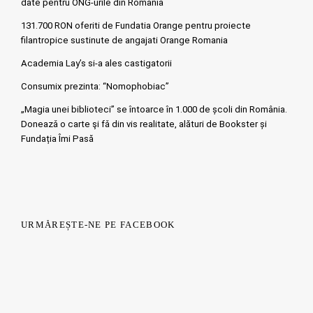
date pentru ONG-urile din Romania
131.700 RON oferiti de Fundatia Orange pentru proiecte
filantropice sustinute de angajati Orange Romania
Academia Lay’s si-a ales castigatorii
Consumix prezinta: “Nomophobiac”
„Magia unei biblioteci” se întoarce în 1.000 de școli din România.
Doneazǎ o carte şi fǎ din vis realitate, alături de Bookster și
Fundația Îmi Pasă
URMĂREȘTE-NE PE FACEBOOK