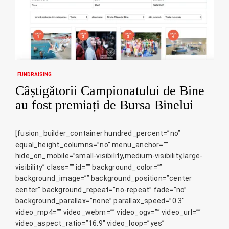
FUNDRAISING
Câștigătorii Campionatului de Bine
au fost premiați de Bursa Binelui
[fusion_builder_container hundred_percent=”no”
equal_height_columns=”no” menu_anchor=””
hide_on_mobile=”small-visibility,medium-visibility,large-
visibility” class=”” id=”” background_color=””
background_image=”” background_position=”center
center” background_repeat=”no-repeat” fade=”no”
background_parallax=”none” parallax_speed=”0.3″
video_mp4=”” video_webm=”” video_ogv=”” video_url=””
video_aspect_ratio=”16:9″ video_loop=”yes”