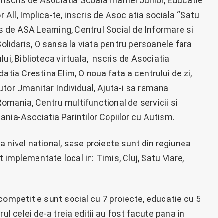
, inscris de Asociatia Scoala mamei Junior, Educatie
r All, Implica-te, inscris de Asociatia sociala “Satul
is de ASA Learning, Centrul Social de Informare si
Solidaris, O sansa la viata pentru persoanele fara
ui, Biblioteca virtuala, inscris de Asociatia
undatia Crestina Elim, O noua fata a centrului de zi,
utor Umanitar Individual, Ajuta-i sa ramana
omania, Centru multifunctional de servicii si
nia-Asociatia Parintilor Copiilor cu Autism.
 nivel national, sase proiecte sunt din regiunea
nt implementate local in: Timis, Cluj, Satu Mare,
competitie sunt social cu 7 proiecte, educatie cu 5
ul celei de-a treia editii au fost facute pana in