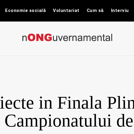
Economie socială
Voluntariat
Cum să
Interviu
nONGuvernam
Stiri CSR / Stiri ONG
iecte in Finala Pli
a Campionatului de