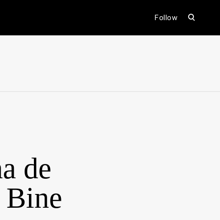
open
Follow
search
form
ental
na de
 Bine