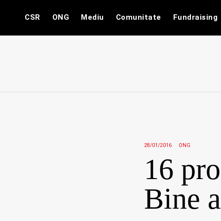
Skip
CSR
ONG
Mediu
Comunitate
Fundraising
to
content
28/01/2016
ONG
16 pro
Bine 