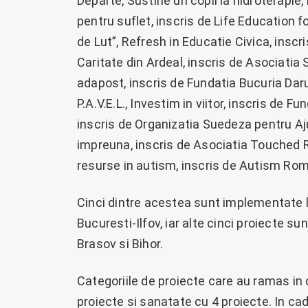
Departe, Sustine un copil la hidroterapie
pentru suflet, inscris de Life Education fo
de Lut”, Refresh in Educatie Civica, inscr
Caritate din Ardeal, inscris de Asociatia 
adapost, inscris de Fundatia Bucuria Darul
P.A.V.E.L., Investim in viitor, inscris de F
inscris de Organizatia Suedeza pentru Aj
impreuna, inscris de Asociatia Touched R
resurse in autism, inscris de Autism Roma
Cinci dintre acestea sunt implementate la
Bucuresti-Ilfov, iar alte cinci proiecte su
Brasov si Bihor.
Categoriile de proiecte care au ramas in 
proiecte si sanatate cu 4 proiecte. In cadr