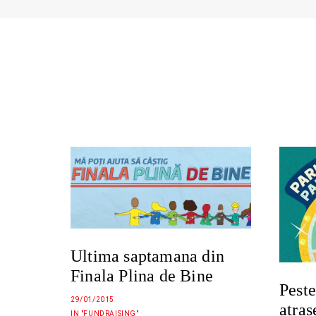
o
o
o
)
w
w
w
)
)
)
Ultima saptamana din
Finala Plina de Bine
Peste
29/01/2015
atra
IN "FUNDRAISING"