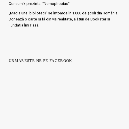
Consumix prezinta: “Nomophobiac”
„Magia unei biblioteci” se întoarce în 1.000 de școli din România.
Doneazǎ o carte şi fǎ din vis realitate, alături de Bookster și
Fundația Îmi Pasă
URMĂREȘTE-NE PE FACEBOOK