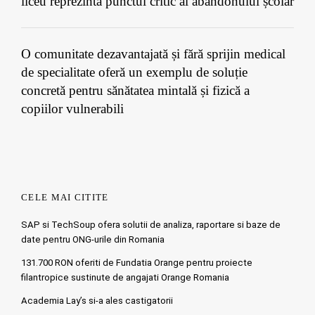
liceu reprezintă punctul critic al abandonului școlar
O comunitate dezavantajată și fără sprijin medical
de specialitate oferă un exemplu de soluție
concretă pentru sănătatea mintală și fizică a
copiilor vulnerabili
CELE MAI CITITE
SAP si TechSoup ofera solutii de analiza, raportare si baze de
date pentru ONG-urile din Romania
131.700 RON oferiti de Fundatia Orange pentru proiecte
filantropice sustinute de angajati Orange Romania
Academia Lay’s si-a ales castigatorii