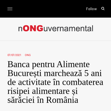
Skip
to
open
Follow
sear
content
form
nONGuvernamental
Stiri CSR / Stiri ONG
07/07/2021
ONG
Banca pentru Alimente
București marchează 5 ani
de activitate în combaterea
risipei alimentare și
sărăciei în România