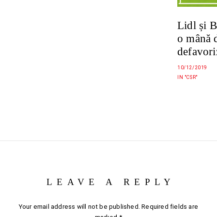
Lidl și 
o mână d
defavori
10/12/2019
IN "CSR"
LEAVE A REPLY
Your email address will not be published.
Required fields are