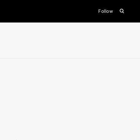
open
Follow
search
form
ental