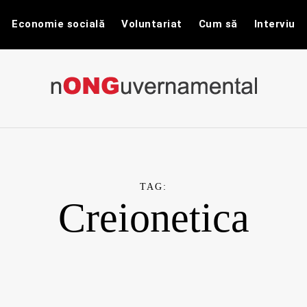
Economie socială
Voluntariat
Cum să
Interviu
nONGuvernam
Stiri CSR / Stiri ONG
TAG:
Creionetica