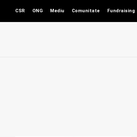
Skip
CSR
ONG
Mediu
Comunitate
Fundraising
to
content