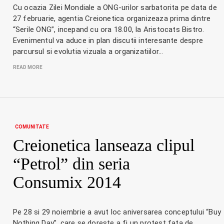
Cu ocazia Zilei Mondiale a ONG-urilor sarbatorita pe data de
27 februarie, agentia Creionetica organizeaza prima dintre
“Serile ONG”, incepand cu ora 18.00, la Aristocats Bistro.
Evenimentul va aduce in plan discutii interesante despre
parcursul si evolutia vizuala a organizatiilor…
READ MORE
COMUNITATE
Creionetica lanseaza clipul
“Petrol” din seria
Consumix 2014
Pe 28 si 29 noiembrie a avut loc aniversarea conceptului “Buy
Nothing Day”, care se doreste a fi un protest fata de