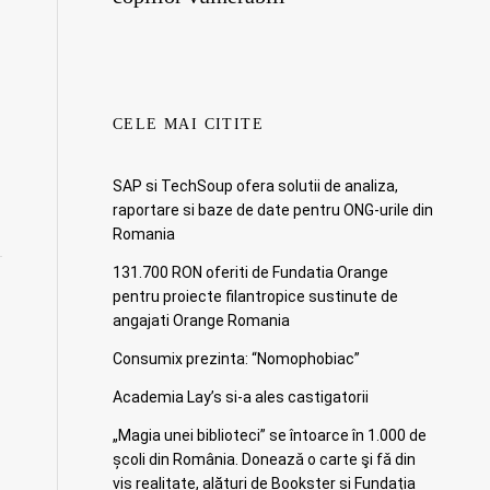
CELE MAI CITITE
SAP si TechSoup ofera solutii de analiza,
raportare si baze de date pentru ONG-urile din
Romania
131.700 RON oferiti de Fundatia Orange
pentru proiecte filantropice sustinute de
angajati Orange Romania
Consumix prezinta: “Nomophobiac”
Academia Lay’s si-a ales castigatorii
„Magia unei biblioteci” se întoarce în 1.000 de
școli din România. Doneazǎ o carte şi fǎ din
vis realitate, alături de Bookster și Fundația