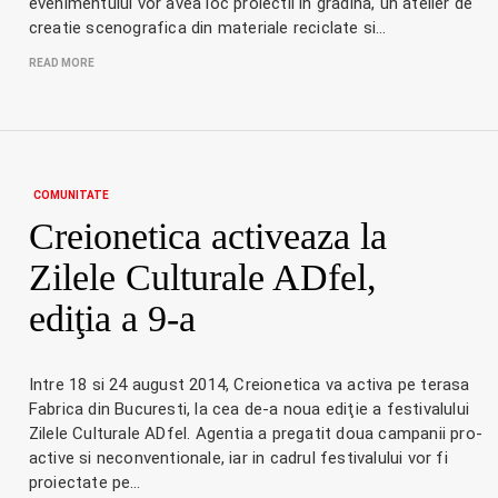
evenimentului vor avea loc proiectii in gradina, un atelier de
creatie scenografica din materiale reciclate si…
READ MORE
COMUNITATE
Creionetica activeaza la
Zilele Culturale ADfel,
ediţia a 9-a
Intre 18 si 24 august 2014, Creionetica va activa pe terasa
Fabrica din Bucuresti, la cea de-a noua ediţie a festivalului
Zilele Culturale ADfel. Agentia a pregatit doua campanii pro-
active si neconventionale, iar in cadrul festivalului vor fi
proiectate pe…