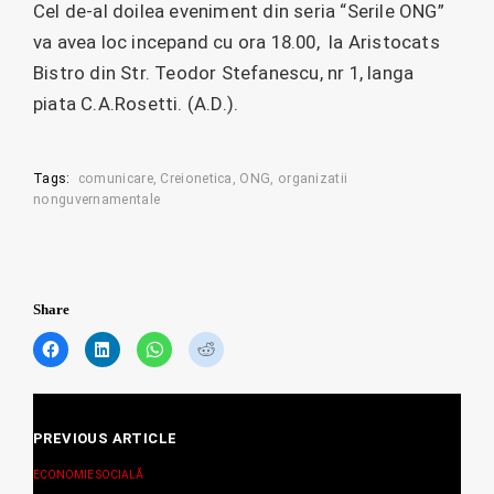
Cel de-al doilea eveniment din seria “Serile ONG”
va avea loc incepand cu ora 18.00, la Aristocats
Bistro din Str. Teodor Stefanescu, nr 1, langa
piata C.A.Rosetti. (A.D.).
Tags:
comunicare
Creionetica
ONG
organizatii
nonguvernamentale
Share
C
C
C
C
l
l
l
l
i
i
i
i
c
c
c
c
Posts
k
k
k
k
t
t
t
t
PREVIOUS ARTICLE
navigation
o
o
o
o
s
s
s
s
ECONOMIE SOCIALĂ
h
h
h
h