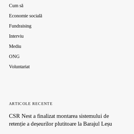
o
o
o
)
Cum să
w
w
w
)
)
)
Economie socială
Fundraising
Interviu
Mediu
ONG
Voluntariat
ARTICOLE RECENTE
CSR Nest a finalizat montarea sistemului de
retenție a deșeurilor plutitoare la Barajul Leșu