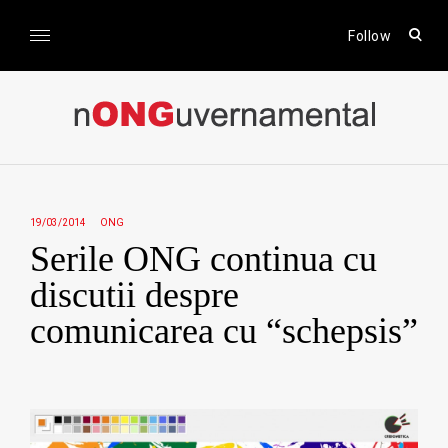
Skip
to
open
Follow
sear
content
form
nONGuvernamental
Stiri CSR / Stiri ONG
19/03/2014
ONG
Serile ONG continua cu
discutii despre
comunicarea cu “schepsis”