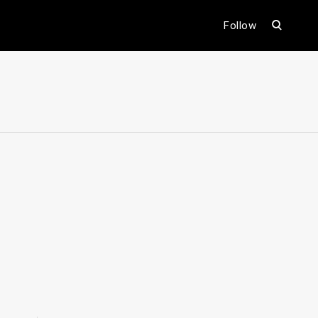
open
Follow
search
form
ental