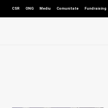
Skip
CSR
ONG
Mediu
Comunitate
Fundraising
to
content