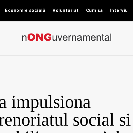
Economie socială
Voluntariat
Cum să
Interviu
nONGuvernam
Stiri CSR / Stiri ONG
a impulsiona
renoriatul social si