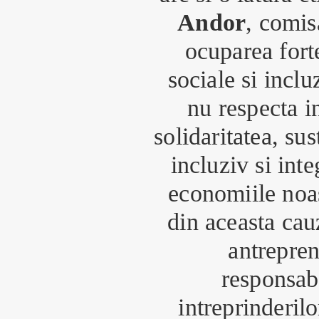
Andor
, comis
ocuparea fort
sociale si inclu
nu respecta i
solidaritatea, sus
incluziv si inte
economiile noas
din aceasta cau
antrepren
responsabi
intreprinderil