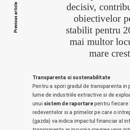
Posts
decisiv, contrib
Previous article
obiectivelor p
navigation
stabilit pentru 
mai multor loc
mare cres
Transparenta si sustenabilitate
Pentru a spori gradul de transparenta in 
lume de industriile extractive si de expl
unui
sistem de
raportare
pentru fiecare 
redeventelor si a primelor pe care o intr
(gazda) va indica impactul financiar al i
transparenta ar incuraja crearea unor intr