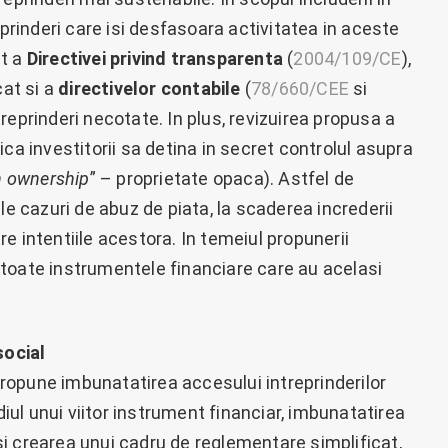
eprinderi care isi desfasoara activitatea in aceste
at a
Directivei privind transparenta
(
2004/109/CE
),
cat si a
directivelor contabile
(
78/660/CEE
si
treprinderi necotate. In plus, revizuirea propusa a
ca investitorii sa detina in secret controlul asupra
n ownership
” – proprietate opaca). Astfel de
le cazuri de abuz de piata, la scaderea increderii
tre intentiile acestora. In temeiul propunerii
ce toate instrumentele financiare care au acelasi
social
 propune imbunatatirea accesului intreprinderilor
diul unui viitor instrument financiar, imbunatatirea
m si crearea unui cadru de reglementare simplificat,