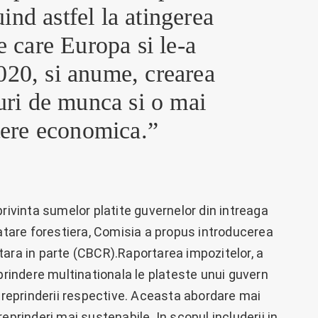
uind astfel la atingerea
e care Europa si le-a
2020, si anume, crearea
uri de munca si o mai
tere economica.”
privinta sumelor platite guvernelor din intreaga
oatare forestiera, Comisia a propus introducerea
tara in parte (CBCR).Raportarea impozitelor, a
eprindere multinationala le plateste unui guvern
ntreprinderii respective. Aceasta abordare mai
eprinderi mai sustenabile. In scopul includerii in