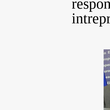
respon
intrep