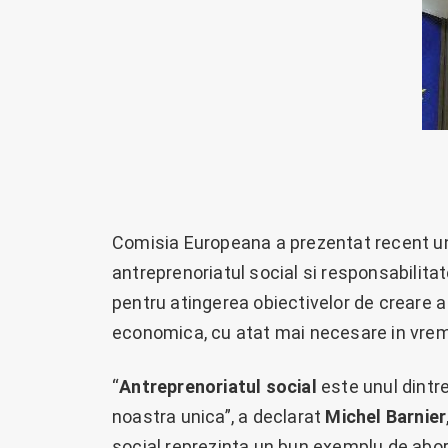
Comisia Europeana a prezentat recent u
antreprenoriatul social si responsabilitate
pentru atingerea obiectivelor de creare 
economica, cu atat mai necesare in vrem
“
Antreprenoriatul social
este unul dintr
noastra unica”, a declarat
Michel Barnier
social reprezinta un bun exemplu de abord