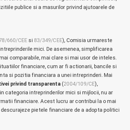
itiile publice si a masurilor privind ajutoarele de
78/660/CEE
si
83/349/CEE
), Comisia urmareste
intreprinderile mici. De asemenea, simplificarea
e mai comparabile, mai clare si mai usor de inteles.
tuatiilor financiare, cum ar fi actionarii, bancile si
ta si pozitia financiara a unei intreprinderi. Mai
tivei privind transparenta
(
2004/109/CE
),
in categoria intreprinderilor mici si mijlocii, nu ar
rmatii financiare. Acest lucru ar contribui la o mai
 descurajeze pietele financiare de a adopta politici