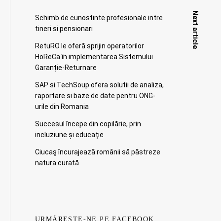
Next article
Schimb de cunostinte profesionale intre
tineri si pensionari
RetuRO le oferă sprijin operatorilor
HoReCa în implementarea Sistemului
Garanție-Returnare
SAP si TechSoup ofera solutii de analiza,
raportare si baze de date pentru ONG-
urile din Romania
Succesul începe din copilărie, prin
incluziune și educație
Ciucaş încurajează românii să păstreze
natura curată
URMĂREȘTE-NE PE FACEBOOK