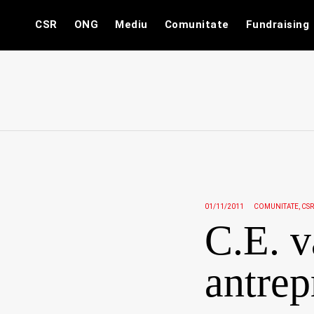
Skip
CSR
ONG
Mediu
Comunitate
Fundraising
to
content
01/11/2011
COMUNITATE
CSR
C.E. v
antrep