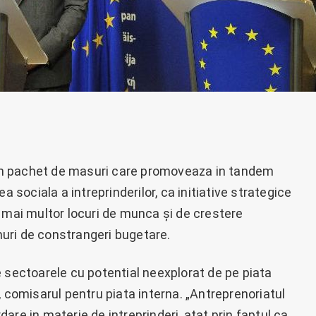
n pachet de masuri care promoveaza in tandem
a sociala a intreprinderilor, ca initiative strategice
a mai multor locuri de munca și de crestere
uri de constrangeri bugetare.
e sectoarele cu potential neexplorat de pe piata
, comisarul pentru piata interna. „Antreprenoriatul
are in materie de intreprinderi, atat prin faptul ca