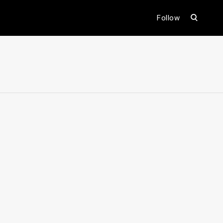
open
Follow
search
form
ental