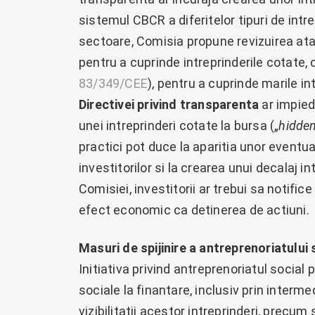
sistemul CBCR a diferitelor tipuri de intr
sectoare, Comisia propune revizuirea at
pentru a cuprinde intreprinderile cotate, 
83/349/CEE
), pentru a cuprinde marile in
Directivei privind transparenta
ar impiedi
unei intreprinderi cotate la bursa („
hidde
practici pot duce la aparitia unor eventua
investitorilor si la crearea unui decalaj in
Comisiei, investitorii ar trebui sa notifi
efect economic ca detinerea de actiuni.
Masuri de spijinire a antreprenoriatului 
Initiativa privind antreprenoriatul social
sociale la finantare, inclusiv prin interme
vizibilitatii acestor intreprinderi, precu