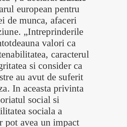
arul european pentru
ei de munca, afaceri
ziune. „Intreprinderile
ntotdeauna valori ca
tenabilitatea, caracterul
gritatea si consider ca
tre au avut de suferit
za. In aceasta privinta
oriatul social si
litatea sociala a
or pot avea un impact