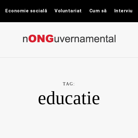
Economie socială
Voluntariat
Cum să
Interviu
nONGuvernam
Stiri CSR / Stiri ONG
TAG:
educatie