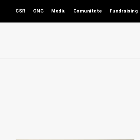
Skip
CSR
ONG
Mediu
Comunitate
Fundraising
to
content