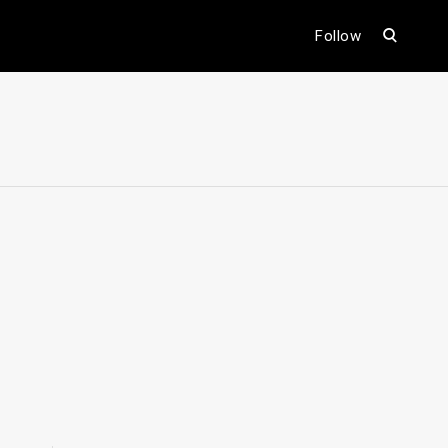
open
Follow
search
form
ental