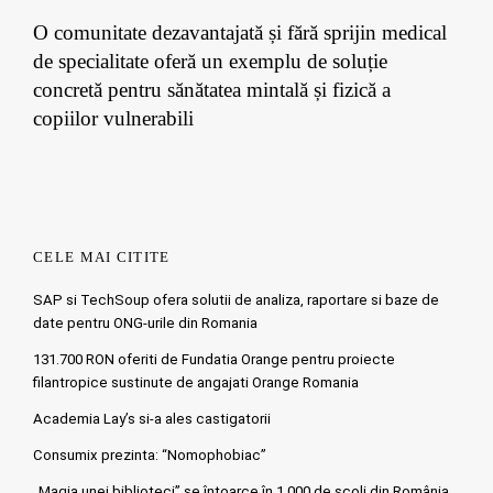
O comunitate dezavantajată și fără sprijin medical
de specialitate oferă un exemplu de soluție
concretă pentru sănătatea mintală și fizică a
copiilor vulnerabili
CELE MAI CITITE
SAP si TechSoup ofera solutii de analiza, raportare si baze de
date pentru ONG-urile din Romania
131.700 RON oferiti de Fundatia Orange pentru proiecte
filantropice sustinute de angajati Orange Romania
Academia Lay’s si-a ales castigatorii
Consumix prezinta: “Nomophobiac”
„Magia unei biblioteci” se întoarce în 1.000 de școli din România.