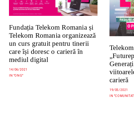
Fundația Telekom Romania și
Telekom Romania organizează
un curs gratuit pentru tinerii
Telekom 
care își doresc o carieră în
„Futurep
mediul digital
Generați
14/06/2021
viitoarel
IN "ONG"
carieră
19/05/2021
IN "COMUNITAT