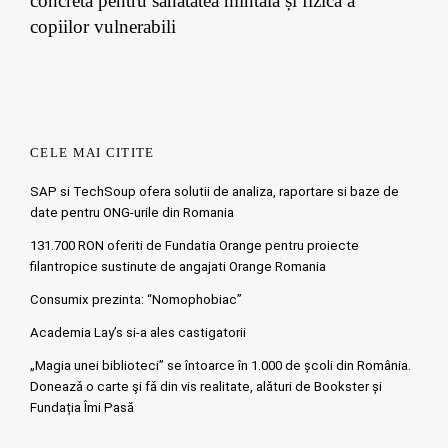
concretă pentru sănătatea mintală și fizică a
copiilor vulnerabili
CELE MAI CITITE
SAP si TechSoup ofera solutii de analiza, raportare si baze de
date pentru ONG-urile din Romania
131.700 RON oferiti de Fundatia Orange pentru proiecte
filantropice sustinute de angajati Orange Romania
Consumix prezinta: “Nomophobiac”
Academia Lay’s si-a ales castigatorii
„Magia unei biblioteci” se întoarce în 1.000 de școli din România.
Doneazǎ o carte şi fǎ din vis realitate, alături de Bookster și
Fundația Îmi Pasă