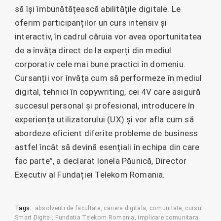
să își îmbunătățească abilitățile digitale. Le
oferim participanților un curs intensiv și
interactiv, în cadrul căruia vor avea oportunitatea
de a învăța direct de la experți din mediul
corporativ cele mai bune practici în domeniu.
Cursanții vor învăța cum să performeze în mediul
digital, tehnici în copywriting, cei 4V care asigură
succesul personal și profesional, introducere în
experiența utilizatorului (UX) și vor afla cum să
abordeze eficient diferite probleme de business
astfel încât să devină esențiali în echipa din care
fac parte”, a declarat Ionela Păunică, Director
Executiv al Fundației Telekom Romania.
Tags:
absolventi de facultate
cariera digitala
comunitate
cursul
Smart Digital
Fundatia Telekom Romania
implicare comunitara