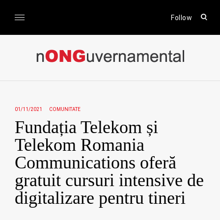
Skip
to
open
Follow
sear
content
form
nONGuvernamental
Stiri CSR / Stiri ONG
01/11/2021
COMUNITATE
Fundația Telekom și
Telekom Romania
Communications oferă
gratuit cursuri intensive de
digitalizare pentru tineri