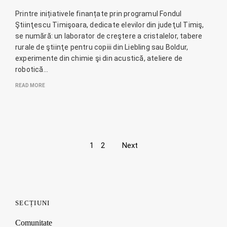
Printre inițiativele finanțate prin programul Fondul
Ştiinţescu Timişoara, dedicate elevilor din judeţul Timiş,
se numără: un laborator de creştere a cristalelor, tabere
rurale de ştiinţe pentru copiii din Liebling sau Boldur,
experimente din chimie şi din acustică, ateliere de
robotică…
READ MORE
Page
1
2
Next
navigation
SECȚIUNI
Comunitate