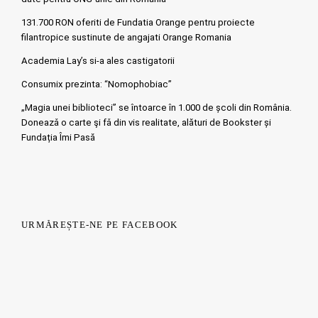
131.700 RON oferiti de Fundatia Orange pentru proiecte
filantropice sustinute de angajati Orange Romania
Academia Lay’s si-a ales castigatorii
Consumix prezinta: “Nomophobiac”
„Magia unei biblioteci” se întoarce în 1.000 de școli din România.
Doneazǎ o carte şi fǎ din vis realitate, alături de Bookster și
Fundația Îmi Pasă
URMĂREȘTE-NE PE FACEBOOK