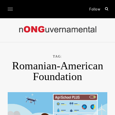
Skip
to
open
Follow
sear
content
form
nONGuvernamental
Stiri CSR / Stiri ONG
TAG:
Romanian-American
Foundation