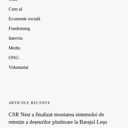
d
d
d
w
o
o
o
)
Cum să
w
w
w
)
)
)
Economie socială
Fundraising
Interviu
Mediu
ONG
Voluntariat
ARTICOLE RECENTE
CSR Nest a finalizat montarea sistemului de
retenție a deșeurilor plutitoare la Barajul Leșu