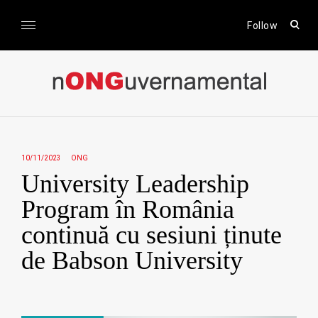
Skip
to
open
Follow
sear
content
form
nONGuvernamental
Stiri CSR / Stiri ONG
10/11/2023
ONG
University Leadership
Program în România
continuă cu sesiuni ținute
de Babson University