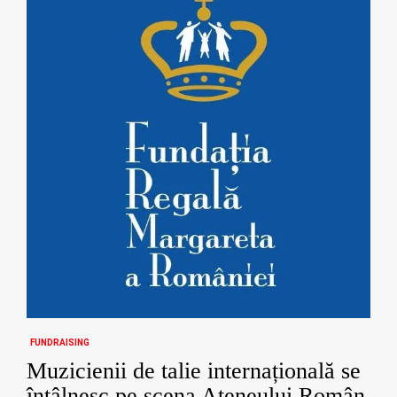
FUNDRAISING
Muzicienii de talie internațională se
întâlnesc pe scena Ateneului Român