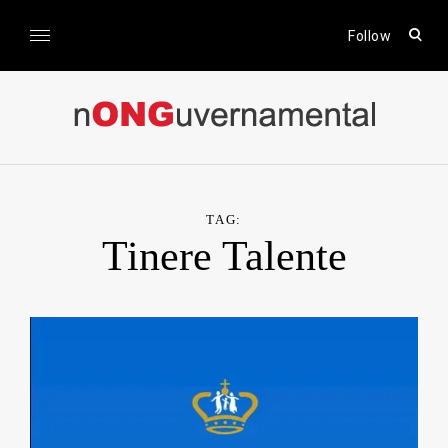
Skip
to
open
Follow
sear
content
form
nONGuvernamental
Stiri CSR / Stiri ONG
TAG:
Tinere Talente