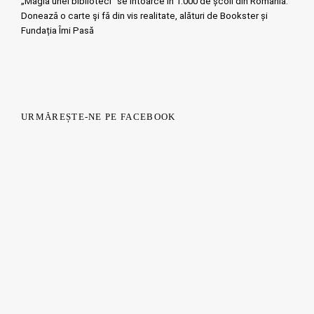
„Magia unei biblioteci” se întoarce în 1.000 de școli din România.
Doneazǎ o carte şi fǎ din vis realitate, alături de Bookster și
Fundația Îmi Pasă
URMĂREȘTE-NE PE FACEBOOK