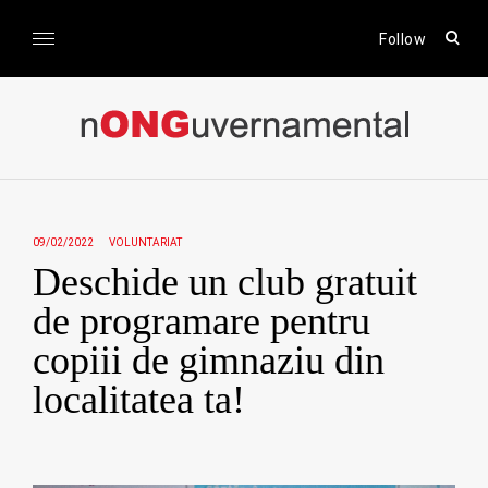
Skip
to
open
Follow
sear
content
form
nONGuvernamental
Stiri CSR / Stiri ONG
09/02/2022
VOLUNTARIAT
Deschide un club gratuit
de programare pentru
copiii de gimnaziu din
localitatea ta!