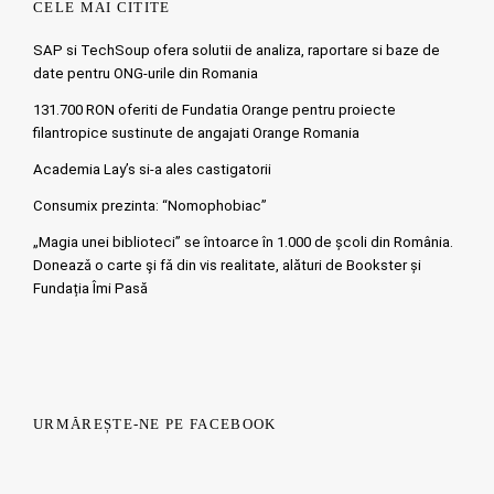
CELE MAI CITITE
SAP si TechSoup ofera solutii de analiza, raportare si baze de
date pentru ONG-urile din Romania
131.700 RON oferiti de Fundatia Orange pentru proiecte
filantropice sustinute de angajati Orange Romania
Academia Lay’s si-a ales castigatorii
Consumix prezinta: “Nomophobiac”
„Magia unei biblioteci” se întoarce în 1.000 de școli din România.
Doneazǎ o carte şi fǎ din vis realitate, alături de Bookster și
Fundația Îmi Pasă
URMĂREȘTE-NE PE FACEBOOK