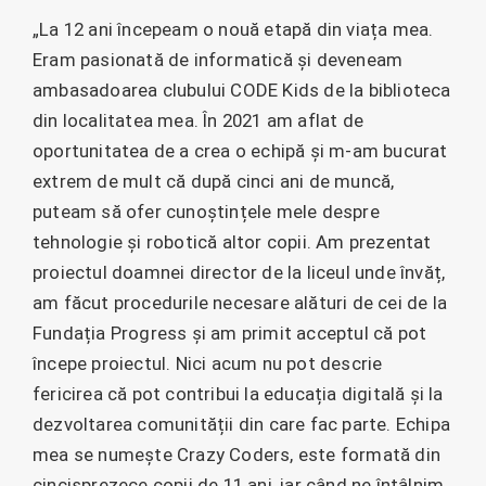
„La 12 ani începeam o nouă etapă din viața mea.
Eram pasionată de informatică și deveneam
ambasadoarea clubului CODE Kids de la biblioteca
din localitatea mea. În 2021 am aflat de
oportunitatea de a crea o echipă și m-am bucurat
extrem de mult că după cinci ani de muncă,
puteam să ofer cunoștințele mele despre
tehnologie și robotică altor copii. Am prezentat
proiectul doamnei director de la liceul unde învăț,
am făcut procedurile necesare alături de cei de la
Fundația Progress și am primit acceptul că pot
începe proiectul. Nici acum nu pot descrie
fericirea că pot contribui la educația digitală și la
dezvoltarea comunității din care fac parte. Echipa
mea se numește Crazy Coders, este formată din
cincisprezece copii de 11 ani, iar când ne întâlnim