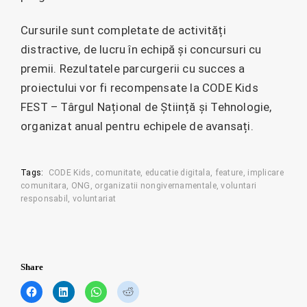
Cursurile sunt completate de activități
distractive, de lucru în echipă și concursuri cu
premii. Rezultatele parcurgerii cu succes a
proiectului vor fi recompensate la CODE Kids
FEST – Târgul Național de Știință și Tehnologie,
organizat anual pentru echipele de avansați.
Tags:
CODE Kids
comunitate
educatie digitala
feature
implicare
comunitara
ONG
organizatii nongivernamentale
voluntari
responsabil
voluntariat
Share
C
C
C
C
l
l
l
l