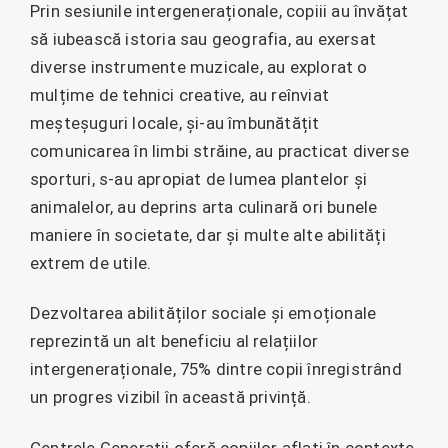
Prin sesiunile intergeneraționale, copiii au învățat
să iubească istoria sau geografia, au exersat
diverse instrumente muzicale, au explorat o
mulțime de tehnici creative, au reînviat
meșteșuguri locale, și-au îmbunătățit
comunicarea în limbi străine, au practicat diverse
sporturi, s-au apropiat de lumea plantelor și
animalelor, au deprins arta culinară ori bunele
maniere în societate, dar și multe alte abilități
extrem de utile.
Dezvoltarea abilităților sociale și emoționale
reprezintă un alt beneficiu al relațiilor
intergeneraționale, 75% dintre copii înregistrând
un progres vizibil în această privință.
Centrele Generații oferă copiilor aflați în contexte