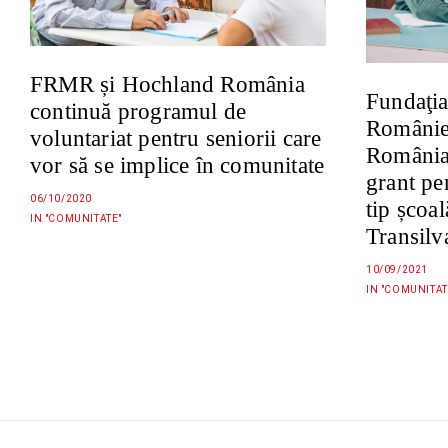
FRMR și Hochland România
Fundaţia
continuă programul de
Românie
voluntariat pentru seniorii care
România 
vor să se implice în comunitate
grant pe
06/10/2020
tip școa
IN "COMUNITATE"
Transilv
10/09/2021
IN "COMUNITAT