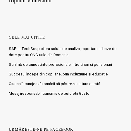
copiilor vulnerabili
CELE MAI CITITE
SAP si TechSoup ofera solutii de analiza, raportare si baze de
date pentru ONG-urile din Romania
Schimb de cunostinte profesionale intre tineri si pensionari
Succesul începe din copilărie, prin incluziune și educație
Ciucaş încurajează românii să păstreze natura curată
Mesaj iresponsabil transmis de pufuletii Gusto
URMĂREȘTE-NE PE FACEBOOK