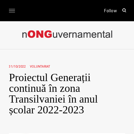
Skip
to
open
Follow
sear
content
form
nONGuvernamental
Stiri CSR / Stiri ONG
31/10/2022
VOLUNTARIAT
Proiectul Generații
continuă în zona
Transilvaniei în anul
școlar 2022-2023