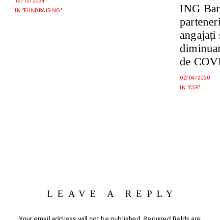
13/12/2024
ING Ban
IN "FUNDRAISING"
partener
angajați
diminuar
de COV
02/04/2020
IN "CSR"
LEAVE A REPLY
Your email address will not be published.
Required fields are