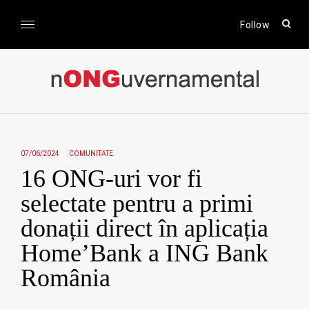
Skip
to
open
Follow
sear
content
form
nONGuvernamental
Stiri CSR / Stiri ONG
07/06/2024
COMUNITATE
16 ONG-uri vor fi
selectate pentru a primi
donații direct în aplicația
Home’Bank a ING Bank
România