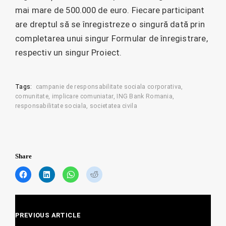
mai mare de 500.000 de euro. Fiecare participant
are dreptul să se înregistreze o singură dată prin
completarea unui singur Formular de înregistrare,
respectiv un singur Proiect.
Tags:
campanie de responsabilitate sociala corporativa
comunitate
implicare comuniatar
ING Bank Romania
responsabilitate sociala
societatea civila
Share
C
C
C
C
l
l
l
l
i
i
i
i
c
c
c
c
Posts
k
k
k
k
t
t
t
t
PREVIOUS ARTICLE
navigation
o
o
o
o