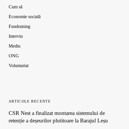
n
n
n
o
d
d
d
w
Cum să
o
o
o
)
w
w
w
Economie socială
)
)
)
Fundraising
Interviu
Mediu
ONG
Voluntariat
ARTICOLE RECENTE
CSR Nest a finalizat montarea sistemului de
retenție a deșeurilor plutitoare la Barajul Leșu