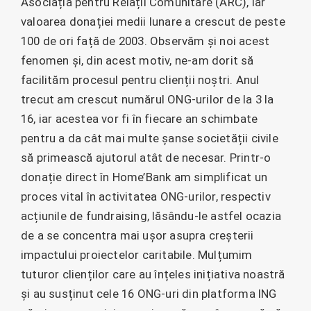
Asociația pentru Relații Comunitare (ARC), iar
valoarea donației medii lunare a crescut de peste
100 de ori față de 2003. Observăm și noi acest
fenomen și, din acest motiv, ne-am dorit să
facilităm procesul pentru clienții noștri. Anul
trecut am crescut numărul ONG-urilor de la 3 la
16, iar acestea vor fi în fiecare an schimbate
pentru a da cât mai multe șanse societății civile
să primească ajutorul atât de necesar. Printr-o
donație direct în Home’Bank am simplificat un
proces vital în activitatea ONG-urilor, respectiv
acțiunile de fundraising, lăsându-le astfel ocazia
de a se concentra mai ușor asupra creșterii
impactului proiectelor caritabile. Mulțumim
tuturor clienților care au înțeles inițiativa noastră
și au susținut cele 16 ONG-uri din platforma ING