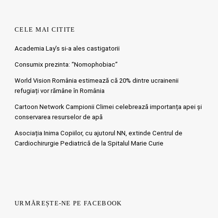
CELE MAI CITITE
Academia Lay’s si-a ales castigatorii
Consumix prezinta: “Nomophobiac”
World Vision România estimează că 20% dintre ucrainenii
refugiați vor rămâne în România
Cartoon Network Campionii Climei celebrează importanța apei și
conservarea resurselor de apă
Asociația Inima Copiilor, cu ajutorul NN, extinde Centrul de
Cardiochirurgie Pediatrică de la Spitalul Marie Curie
URMĂREȘTE-NE PE FACEBOOK