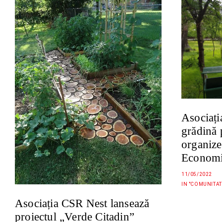
Asociați
grădină 
organize
Economi
11/05/2022
IN "COMUNITAT
Asociația CSR Nest lansează
proiectul „Verde Citadin”