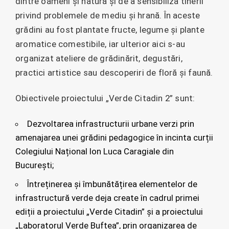
dintre oameni și natură și de a sensibiliza tinerii
privind problemele de mediu și hrană. În aceste
grădini au fost plantate fructe, legume și plante
aromatice comestibile, iar ulterior aici s-au
organizat ateliere de grădinărit, degustări,
practici artistice sau descoperiri de floră și faună.
Obiectivele proiectului „Verde Citadin 2” sunt:
Dezvoltarea infrastructurii urbane verzi prin
amenajarea unei grădini pedagogice în incinta curții
Colegiului Național Ion Luca Caragiale din
București;
Întreținerea și îmbunătățirea elementelor de
infrastructură verde deja create în cadrul primei
ediții a proiectului „Verde Citadin” și a proiectului
„Laboratorul Verde Buftea”, prin organizarea de