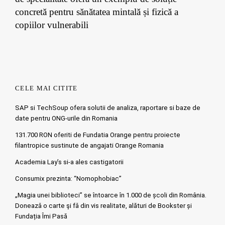
concretă pentru sănătatea mintală și fizică a
copiilor vulnerabili
CELE MAI CITITE
SAP si TechSoup ofera solutii de analiza, raportare si baze de
date pentru ONG-urile din Romania
131.700 RON oferiti de Fundatia Orange pentru proiecte
filantropice sustinute de angajati Orange Romania
Academia Lay’s si-a ales castigatorii
Consumix prezinta: “Nomophobiac”
„Magia unei biblioteci” se întoarce în 1.000 de școli din România.
Doneazǎ o carte şi fǎ din vis realitate, alături de Bookster și
Fundația Îmi Pasă