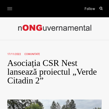
Skip
to
open
Follow
sear
content
form
nONGuvernamental
Stiri CSR / Stiri ONG
17/11/2022
COMUNITATE
Asociația CSR Nest
lansează proiectul „Verde
Citadin 2”