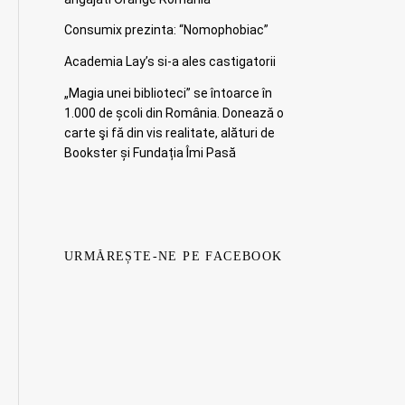
Consumix prezinta: “Nomophobiac”
Academia Lay’s si-a ales castigatorii
„Magia unei biblioteci” se întoarce în
1.000 de școli din România. Doneazǎ o
carte şi fǎ din vis realitate, alături de
Bookster și Fundația Îmi Pasă
URMĂREȘTE-NE PE FACEBOOK