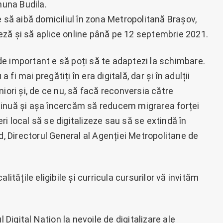
una Budila.
e să aibă domiciliul în zona Metropolitană Brașov,
ză și să aplice online până pe 12 septembrie 2021.
e important e să poți să te adaptezi la schimbare.
a fi mai pregătiți în era digitală, dar și în adulții
iori și, de ce nu, să facă reconversia către
tinuă și așa încercăm să reducem migrarea forței
i local să se digitalizeze sau să se extindă în
d, Directorul General al Agenției Metropolitane de
litățile eligibile și curricula cursurilor vă invităm
igital Nation la nevoile de digitalizare ale