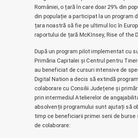
României, o țară în care doar 29% din po
din populație a participat la un program 
țara noastră să fie pe ultimul loc în Euro
raportului de țară McKInsey, Rise of the D
După un program pilot implementat cu suc
Primăria Capitalei și Centrul pentru Tinere
au beneficiat de cursuri intensive de spe
Digital Nation a decis să extindă program
colaborare cu Consilii Județene și primării
prin intermediul Atelierelor de angajabili
absolvenții programului sunt ajutați să obț
timp ce beneficiarii primei serii de burs
de colaborare: