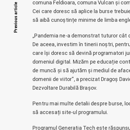
comuna Feldioara, comuna Vulcan și com
Posts
Previous article
Cei care doresc să aplice la burse trebui
navigation
să aibă cunoștințe minime de limba engle
,,Pandemia ne-a demonstrat tuturor cât d
De aceea, investim în tinerii noștri, pentru 
care își doresc să devină programatori jun
domeniul digital. Mizăm pe educație con
de muncă și să ajutăm și mediul de afacer
domenii de viitor“, a precizat Dragoș Davi
Dezvoltare Durabilă Brașov.
Pentru mai multe detalii despre burse, loca
să accesați site-ul programului.
Programul Generația Tech este răspunsul D