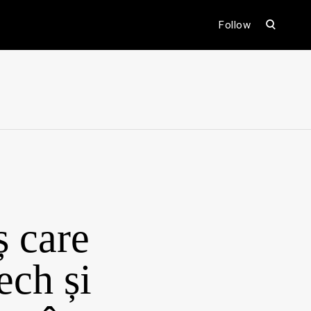
open
Follow
search
form
ental
ș care
ech și