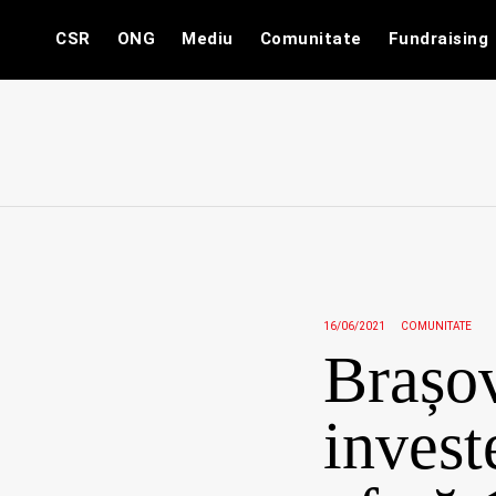
Skip
CSR
ONG
Mediu
Comunitate
Fundraising
to
content
16/06/2021
COMUNITATE
Brașov
invest