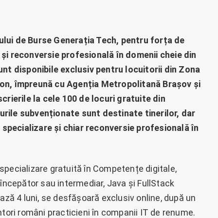
ului de Burse Generația Tech, pentru forța de
 și reconversie profesională în domenii cheie din
unt disponibile exclusiv pentru locuitorii din Zona
ion, împreună cu Agenția Metropolitană Brașov și
crierile la cele 100 de locuri gratuite din
rile subvenționate sunt destinate tinerilor, dar
, specializare și chiar reconversie profesională în
specializare gratuită în Competențe digitale,
 începător sau intermediar, Java și FullStack
ează 4 luni, se desfășoară exclusiv online, după un
ntori români practicieni în companii IT de renume.