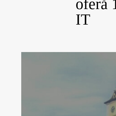
oferă 
IT