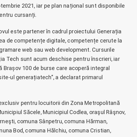
embrie 2021, iar pe plan național sunt disponibile
entru cursanți.
ovul este partener în cadrul proiectului Generația
rea de competențe digitale, competențe cerute la
programare web sau web development. Cursurile
ia Tech sunt acum deschise pentru înscrieri, iar
nă Brașov 100 de burse care acoperă integral
site-ul generațiatech”, a declarat primarul
xclusiv pentru locuitorii din Zona Metropolitană
Municipiul Săcele, Municipiul Codlea, oraşul Râşnov,
Zărneşti, comuna Sânpetru, comuna Hărman,
muna Bod, comuna Hălchiu, comuna Cristian,