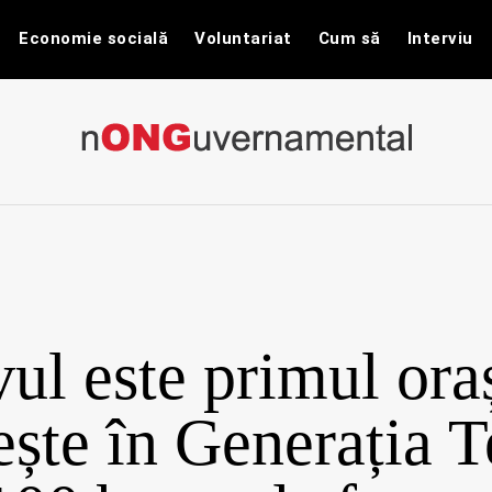
Economie socială
Voluntariat
Cum să
Interviu
nONGuvernam
Stiri CSR / Stiri ONG
ul este primul ora
ește în Generația T