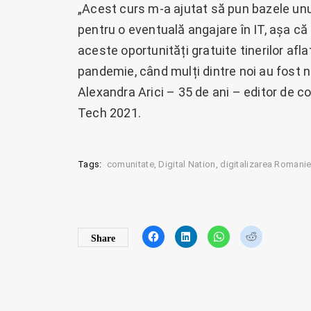
„Acest curs m-a ajutat să pun bazele unui p
pentru o eventuală angajare în IT, așa că 
aceste oportunități gratuite tinerilor afla
pandemie, când mulți dintre noi au fost 
Alexandra Arici – 35 de ani – editor de con
Tech 2021.
Tags:
comunitate
Digital Nation
digitalizarea Romanie
C
C
C
C
Share
l
l
l
l
i
i
i
i
c
c
c
c
k
k
k
k
t
t
t
t
o
o
o
o