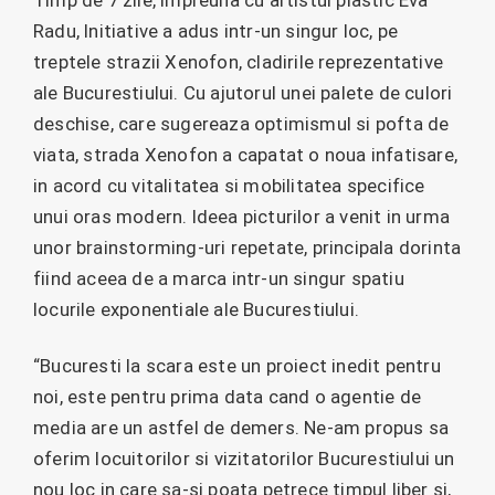
Timp de 7 zile, impreuna cu artistul plastic Eva
Radu, Initiative a adus intr-un singur loc, pe
treptele strazii Xenofon, cladirile reprezentative
ale Bucurestiului. Cu ajutorul unei palete de culori
deschise, care sugereaza optimismul si pofta de
viata, strada Xenofon a capatat o noua infatisare,
in acord cu vitalitatea si mobilitatea specifice
unui oras modern. Ideea picturilor a venit in urma
unor brainstorming-uri repetate, principala dorinta
fiind aceea de a marca intr-un singur spatiu
locurile exponentiale ale Bucurestiului.
“Bucuresti la scara este un proiect inedit pentru
noi, este pentru prima data cand o agentie de
media are un astfel de demers. Ne-am propus sa
oferim locuitorilor si vizitatorilor Bucurestiului un
nou loc in care sa-si poata petrece timpul liber si,