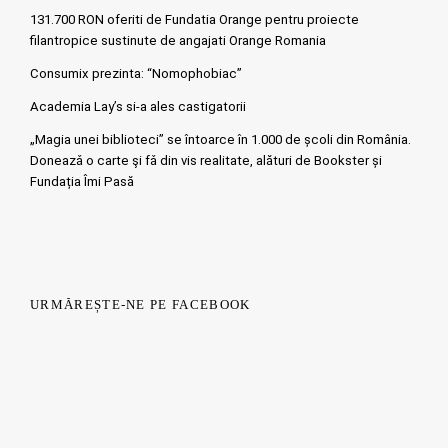
131.700 RON oferiti de Fundatia Orange pentru proiecte
filantropice sustinute de angajati Orange Romania
Consumix prezinta: “Nomophobiac”
Academia Lay’s si-a ales castigatorii
„Magia unei biblioteci” se întoarce în 1.000 de școli din România.
Doneazǎ o carte şi fǎ din vis realitate, alături de Bookster și
Fundația Îmi Pasă
URMĂREȘTE-NE PE FACEBOOK