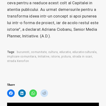
ceva pentru a readuce acest colt al Capitalei in
atentia publicului. Au urmat demersurile pentru a
transforma ideea intr-un concept si apoi punerea
lui intr-o forma de proiect, iar de acolo restul este
istorie”, a declarat Adriana Ciobanu, Senior Media
Planner, Initiative. (A.D.).
Tags:
bucuresti
comunitate
cultura
educatie
educatie culturala
implicare comunitara
Initiative
istorie
pictura
strada in scari
strada Xenofon
Share
C
C
C
C
l
l
l
l
i
i
i
i
c
c
c
c