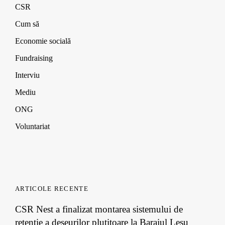
w
w
w
i
CSR
w
w
w
n
i
i
i
d
Cum să
n
n
n
o
d
d
d
w
Economie socială
o
o
o
)
w
w
w
Fundraising
)
)
)
Interviu
Mediu
ONG
Voluntariat
ARTICOLE RECENTE
CSR Nest a finalizat montarea sistemului de
retenție a deșeurilor plutitoare la Barajul Leșu