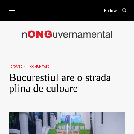
Skip
to
open
Follow
sear
content
form
nONGuvernamental
Stiri CSR / Stiri ONG
15/07/2014
COMUNITATE
Bucurestiul are o strada
plina de culoare