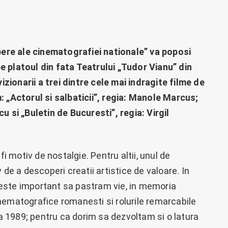
re ale cinematografiei nationale” va poposi
 pe platoul din fata Teatrului „Tudor Vianu” din
vizionarii a trei dintre cele mai indragite filme de
: „Actorul si salbaticii”, regia: Manole Marcus;
u si „Buletin de Bucuresti”, regia: Virgil
fi motiv de nostalgie. Pentru altii, unul de
 de a descoperi creatii artistice de valoare. In
este important sa pastram vie, in memoria
 cinematografice romanesti si rolurile remarcabile
pa 1989; pentru ca dorim sa dezvoltam si o latura