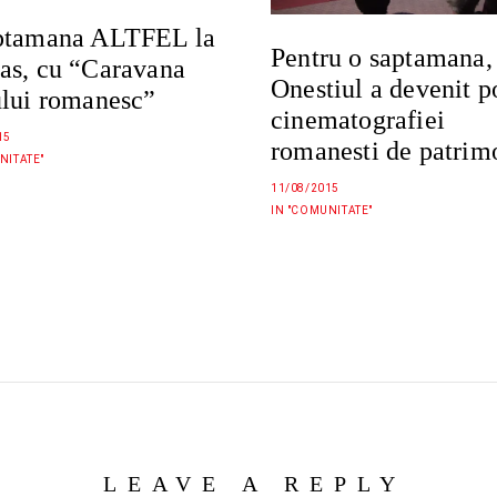
ptamana ALTFEL la
Pentru o saptamana,
as, cu “Caravana
Onestiul a devenit p
ului romanesc”
cinematografiei
15
romanesti de patrim
NITATE"
11/08/2015
IN "COMUNITATE"
LEAVE A REPLY