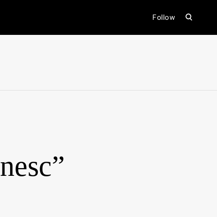
open
Follow
search
form
ental
anesc”