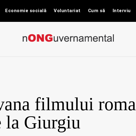
Economie socială
Voluntariat
Cum să
Interviu
nONGuvernam
Stiri CSR / Stiri ONG
vana filmului rom
 la Giurgiu