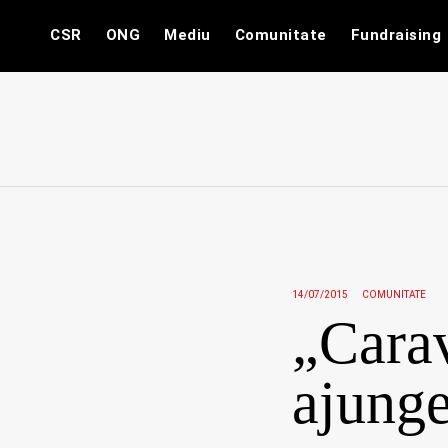
Skip
CSR
ONG
Mediu
Comunitate
Fundraising
to
content
14/07/2015
COMUNITATE
„Cara
ajunge