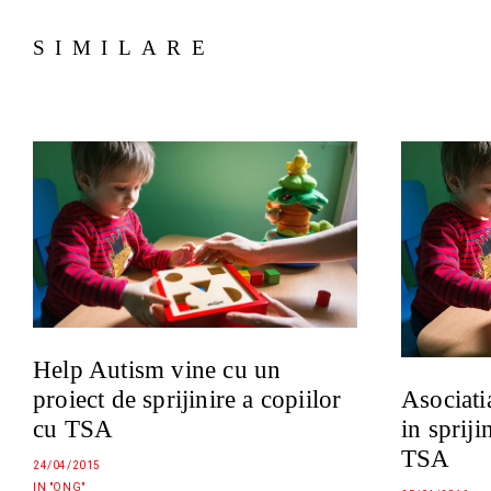
SIMILARE
Help Autism vine cu un
Asociati
proiect de sprijinire a copiilor
in spriji
cu TSA
TSA
24/04/2015
IN "ONG"