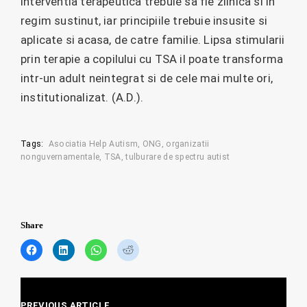
interventia terapeutica trebuie sa fie zilnica si in
regim sustinut, iar principiile trebuie insusite si
aplicate si acasa, de catre familie. Lipsa stimularii
prin terapie a copilului cu TSA il poate transforma
intr-un adult neintegrat si de cele mai multe ori,
institutionalizat. (A.D.).
Tags:
Asociatia Help Autism
ONG
organizatii
nonguvernamentale
TSA
tulburare de spectru autist
Share
C
C
C
C
l
l
l
l
i
i
i
i
c
c
c
c
Posts
k
k
k
k
t
t
t
t
PREVIOUS ARTICLE