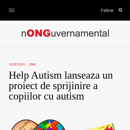
Skip
to
open
Follow
sear
content
form
nONGuvernamental
Stiri CSR / Stiri ONG
15/07/2015
ONG
Help Autism lanseaza un
proiect de sprijinire a
copiilor cu autism