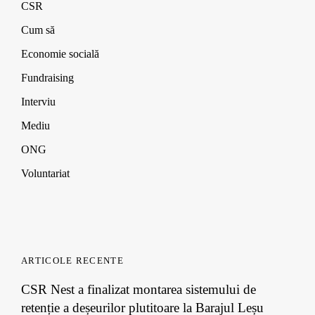
CSR
i
i
i
d
n
n
n
o
d
d
d
w
Cum să
o
o
o
)
w
w
w
Economie socială
)
)
)
Fundraising
Interviu
Mediu
ONG
Voluntariat
ARTICOLE RECENTE
CSR Nest a finalizat montarea sistemului de
retenție a deșeurilor plutitoare la Barajul Leșu